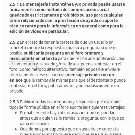
2.5.1 La mensajería instantánea y/o privada puede usarse
únicamente como método de comunicación social
quedando estrictamente prohibido su uso para cualquier
tema relacionado con la prestación de ayuda o soporte
técnico tanto para la informática en general como para la
edición de vídeo en particular
.
2.5.2
En el caso de tener la certeza de que un usuario en
concreto conoce la respuesta a nuestra pregunta sí que es
posible
publicar la pregunta en el foro primero
y
mencionarle
en el texto
para que reciba una notificación, lea
el comentario y, si puede y/o lo desea, pueda contestar en el
foro. Como método alternativo, también es posible enviarle
directamente a ese usuario un
mensaje privado con un
enlace
que le remita a la misma para que el destinatario pueda
contestar en el foro, públicamente, y no exclusivamente en
privado.
2.5.3
Publicar todas las preguntas y respuestas (de cualquier
tipo) de forma pública en el foro aporta las siguientes ventajas:
Probablemente haya otros usuarios que respondan
antes que a quien se le remite la pregunta, con lo que se
gana en rapidez.
Que demos por supuesto que un usuario en concreto
pueda ayudarnos no quiere decir que ese usuario sepa,