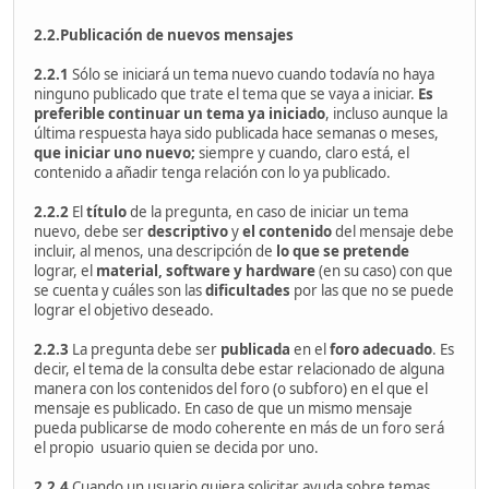
2.2.Publicación de nuevos mensajes
2.2.1
Sólo se iniciará un tema nuevo cuando todavía no haya
ninguno publicado que trate el tema que se vaya a iniciar.
Es
preferible continuar un tema ya iniciado
, incluso aunque la
última respuesta haya sido publicada hace semanas o meses,
que iniciar uno nuevo;
siempre y cuando, claro está, el
contenido a añadir tenga relación con lo ya publicado.
2.2.2
El
título
de la pregunta, en caso de iniciar un tema
nuevo, debe ser
descriptivo
y
el contenido
del mensaje debe
incluir, al menos, una descripción de
lo que se pretende
lograr, el
material,
software y hardware
(en su caso) con que
se cuenta y cuáles son las
dificultades
por las que no se puede
lograr el objetivo deseado.
2.2.3
La pregunta debe ser
publicada
en el
foro adecuado
. Es
decir, el tema de la consulta debe estar relacionado de alguna
manera con los contenidos del foro (o subforo) en el que el
mensaje es publicado. En caso de que un mismo mensaje
pueda publicarse de modo coherente en más de un foro será
el propio usuario quien se decida por uno.
2.2.4
Cuando un usuario quiera solicitar ayuda sobre temas