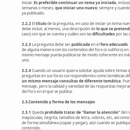
iniciar.
Es preferible continuar un tema ya iniciado
, inclu
semanas o meses,
que iniciar uno nuevo;
siempre y cuando, 
ya publicado.
2.2.2
El
título
de la pregunta, en caso de iniciar un tema nue
debe incluir, al menos, una descripción de
lo que se pretend
caso) con que se cuenta y cuáles son las
dificultades
por las 
2.2.3
La pregunta debe ser
publicada
en el
foro adecuado
.
de alguna manera con los contenidos del foro (o subforo) en 
mismo mensaje pueda publicarse de modo coherente en más d
uno.
2.2.4
Cuando un usuario quiera solicitar ayuda sobre temas q
preguntas en sus foros correspondientes como temáticas dif
un mismo mensaje consultas de diferente temática
. Pu
mensaje, pero la calidad y variedad de las respuestas mejora
del foro en el que se publica.
2.3.Contenido y forma de los mensajes
2.3.1
Queda
prohibido tratar de "llamar la atención"
del r
mayúsculas, negrita, tamaños de letra, colores, etc, así com
de forma simultánea (copiar y pegar), aún cuando se publique
contenido.