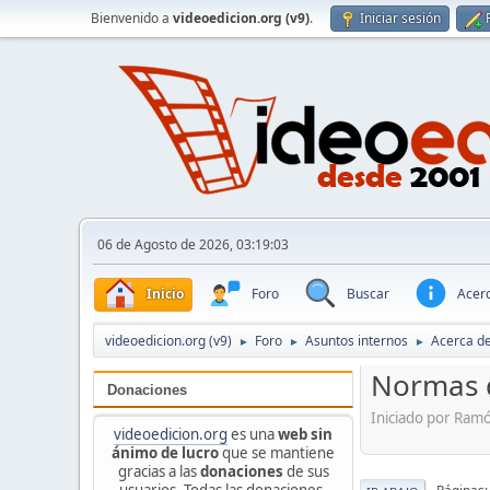
Bienvenido a
videoedicion.org (v9)
.
Iniciar sesión
06 de Agosto de 2026, 03:19:03
Inicio
Foro
Buscar
Acerc
videoedicion.org (v9)
Foro
Asuntos internos
Acerca de
►
►
►
Normas d
Donaciones
Iniciado por Ram
videoedicion.org
es una
web sin
ánimo de lucro
que se mantiene
gracias a las
donaciones
de sus
usuarios. Todas las donaciones,