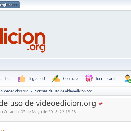
Registrarse
a de...
¡Síguenos!
Contacto
Identificarse
 videoedicion.org
Normas de uso de videoedicion.org
►
e uso de videoedicion.org
ón Cutanda, 05 de Mayo de 2018, 22:18:53