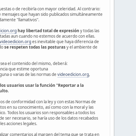
uestas o de recibirla con mayor celeridad. Al contrario:
s de mensajes que hayan sido publicados simultáneamente
adamente "llamativos".
icion.org
hay libertad total de expresión
y todas las
tadas aun cuando no estemos de acuerdo con ellas.
videoedicion.org
es inevitable que haya diferencia de
do
se respeten todas las posturas
y el ambiente de
 sea el contenido del mismo, deberá:
ancia que estime oportuna
lguna o varias de las normas de
videoedicion.org
,
los usuarios usar la función "Reportar a la
ulto.
os de conformidad con la ley y con estas Normas de
os en su conocimiento, así como con la moral y las
o. Todos los usuarios son responsables a todos los
 de ser necesario, se haría uso de los datos recabados
bles acciones legales.
ealizar comentarios al margen del tema que se trata en