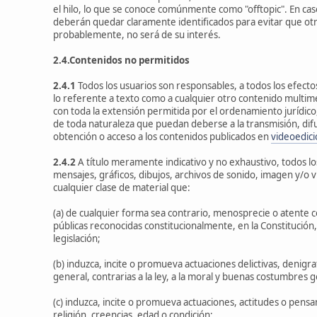
el hilo, lo que se conoce comúnmente como "offtopic". En caso
deberán quedar claramente identificados para evitar que ot
probablemente, no será de su interés.
2.4.Contenidos no permitidos
2.4.1
Todos los usuarios son responsables, a todos los efectos
lo referente a texto como a cualquier otro contenido multim
con toda la extensión permitida por el ordenamiento jurídico,
de toda naturaleza que puedan deberse a la transmisión, dif
obtención o acceso a los contenidos publicados en
videoedici
2.4.2
A título meramente indicativo y no exhaustivo, todos l
mensajes, gráficos, dibujos, archivos de sonido, imagen y/o v
cualquier clase de material que:
(a) de cualquier forma sea contrario, menosprecie o atente c
públicas reconocidas constitucionalmente, en la Constitución, 
legislación;
(b) induzca, incite o promueva actuaciones delictivas, denigra
general, contrarias a la ley, a la moral y buenas costumbres
(c) induzca, incite o promueva actuaciones, actitudes o pensa
religión, creencias, edad o condición;