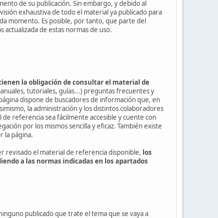
momento de su publicación. Sin embargo, y debido al
isión exhaustiva de todo el material ya publicado para
ada momento. Es posible, por tanto, que parte del
s actualizada de estas normas de uso.
tienen la obligación de consultar el material de
uales, tutoriales, guías...) preguntas frecuentes y
la página dispone de buscadores de información que, en
Asimismo, la administración y los distintos colaboradores
l de referencia sea fácilmente accesible y cuente con
gación por los mismos sencilla y eficaz. También existe
 la página.
er revisado el material de referencia disponible,
los
iendo a las normas indicadas en los apartados
ninguno publicado que trate el tema que se vaya a