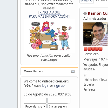
Páginas
IR ABAJO
desde 1 €
, son extremadamente
valiosas.
[
PINCHA AQUÍ
Ramón Cu
PARA MÁS INFORMACIÓN
]
Administrador
Consejero
Haz una donación para ocultar
Mensajes: 10,1
este bloque
Yo ayudo. Él ayu
ayudas?
Menú Usuario
Ubicación: Cieza 
Welcome to
videoedicion.org
España
(v9)
. Please
login
or
sign up
.
En línea
06 de Agosto de 2026, 03:19:03