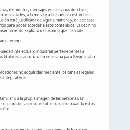
tos, elementos, mensajes y/o servicios delictivos,
rarios a la ley, a la moral y a las buenas costumbres
sión esté justificada de alguna manera y, en ese caso,
rios para poder acceder a esos contenidos. Es decir, no
nsentimiento explícito del usuario que los visite.
dad o temor;
iedad intelectual o industrial pertenecientes a
 titulares la autorización necesaria para llevar a cabo
plicaciones no adquiridas mediante los canales legales
anti-piratería.
 familiar o a la propia imagen de las personas. En
s o juicios de valor sobre otros usuarios cuando éstos
ción;
uctos o servicios cuando haya ánimo de lucro; sin