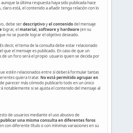
so aunque la última respuesta haya sido publicada hace
claro está, el contenido a añadir tenga relación con lo
vo, debe ser
descriptivo
y
el contenido
del mensaje
e
lograr, el
material,
software y hardware
(en su
que no se puede lograr el objetivo deseado.
 Es decir, el tema de la consulta debe estar relacionado
el que el mensaje es publicado. En caso de que un
e un foro será el propio usuario quien se decida por
ue estén relacionados entre sí deberá formular tantas
erentes quiera tratar.
No está permitido agrupar en
ede parecer más cómodo publicarlo todo en un único
rá notablemente si se ajusta el contenido del mensaje al
esto de usuarios mediante el uso abusivo de
o
publicar una misma consulta en diferentes foros
n con diferente título o con mínimas variaciones en su