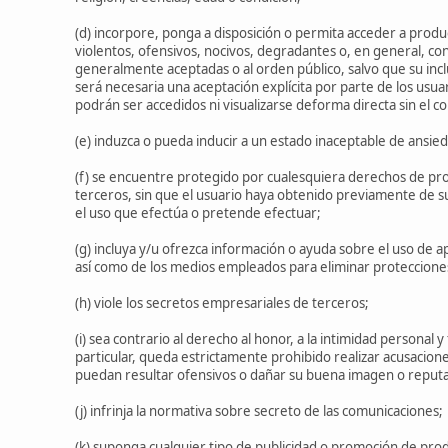
(d) incorpore, ponga a disposición o permita acceder a produc
violentos, ofensivos, nocivos, degradantes o, en general, cont
generalmente aceptadas o al orden público, salvo que su inclu
será necesaria una aceptación explícita por parte de los usua
podrán ser accedidos ni visualizarse deforma directa sin el co
(e) induzca o pueda inducir a un estado inaceptable de ansie
(f) se encuentre protegido por cualesquiera derechos de prop
terceros, sin que el usuario haya obtenido previamente de sus
el uso que efectúa o pretende efectuar;
(g) incluya y/u ofrezca información o ayuda sobre el uso de a
así como de los medios empleados para eliminar protecciones 
(h) viole los secretos empresariales de terceros;
(i) sea contrario al derecho al honor, a la intimidad personal y
particular, queda estrictamente prohibido realizar acusacione
puedan resultar ofensivos o dañar su buena imagen o reputa
(j) infrinja la normativa sobre secreto de las comunicaciones;
(k) suponga cualquier tipo de publicidad o promoción de prod