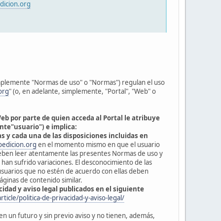
dicion.org
mplemente "Normas de uso" o "Normas") regulan el uso
org
" (o, en adelante, simplemente, "Portal", "Web" o
Web por parte de quien acceda al Portal le atribuye
te"usuario") e implica:
as y cada una de las disposiciones incluidas en
oedicion.org
en el momento mismo en que el usuario
 deben leer atentamente las presentes Normas de uso y
han sufrido variaciones. El desconocimiento de las
usuarios que no estén de acuerdo con ellas deben
áginas de contenido similar.
cidad y aviso legal publicados en el siguiente
cle/politica-de-privacidad-y-aviso-legal/
n un futuro y sin previo aviso y no tienen, además,