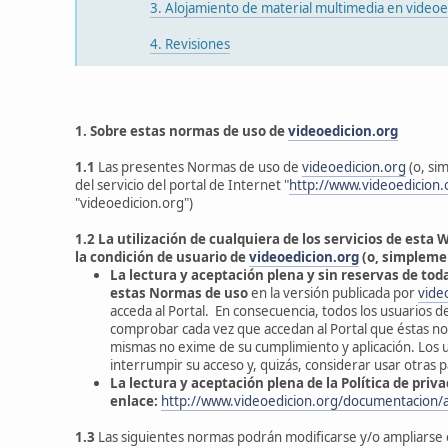
3. Alojamiento de material multimedia en videoe
4. Revisiones
1. Sobre estas normas de uso de
videoedicion.org
1.1
Las presentes Normas de uso de
videoedicion.org
(o, si
del servicio del portal de Internet "
http://www.videoedicion.
"videoedicion.org")
1.2
La utilización de cualquiera de los servicios de esta 
la condición de usuario de
videoedicion.org
(o, simplemen
La lectura y aceptación plena y sin reservas de tod
estas Normas de uso
en la versión publicada por
vide
acceda al Portal. En consecuencia, todos los usuarios
comprobar cada vez que accedan al Portal que éstas no 
mismas no exime de su cumplimiento y aplicación. Los 
interrumpir su acceso y, quizás, considerar usar otras p
La lectura y aceptación plena de la Política de priva
enlace:
http://www.videoedicion.org/documentacion/arti
1.3
Las siguientes normas podrán modificarse y/o ampliarse e