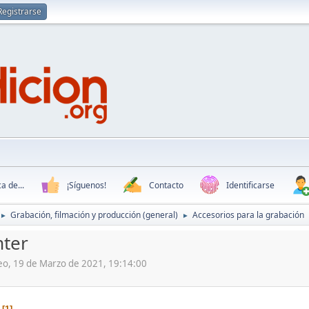
Registrarse
a de...
¡Síguenos!
Contacto
Identificarse
Grabación, filmación y producción (general)
Accesorios para la grabación
►
►
mter
deo, 19 de Marzo de 2021, 19:14:00