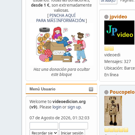
Páginas
IR ABAJO
desde 1 €
, son extremadamente
valiosas.
[
PINCHA AQUÍ
jpvideo
PARA MÁS INFORMACIÓN
]
videoedi
Mensajes: 327
Ubicación: Barc
Haz una donación para ocultar
este bloque
En línea
Menú Usuario
Poucopelo
Welcome to
videoedicion.org
(v9)
. Please
login
or
sign up
.
07 de Agosto de 2026, 01:32:03