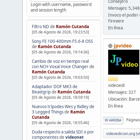
Consejero
Login with username, password
Mensajes: 5,348
and session length
Invoco el poder 
Firewire
Filtro ND
de
Ramón Cutanda
En línea
[05 de Agosto de 2026, 19:23:53]
Sony FE 100-400mm F5.6-8 OSS
jpvideo
de
Ramón Cutanda
[05 de Agosto de 2026, 19:14:36]
Cambio de voz en tiempo real
con NCH Voxal Voice Changer
de
Ramón Cutanda
[05 de Agosto de 2026, 19:03:50]
videoedi
Adaptador DOF MK3 de
Beastgrip
de
Ramón Cutanda
Mensajes: 327
[05 de Agosto de 2026, 18:59:19]
Ubicación: Barc
En línea
Nuevos trípodes Wes y Ridley de
3 Legged Things
de
Ramón
Cutanda
Páginas
IR ARRIBA
[05 de Agosto de 2026, 18:55:46]
Duda respecto a salida SDI o por
videoedicion.org (v
componentes
de
videonet