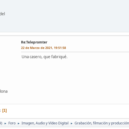
del
Re:Telepromter
22 de Marzo de 2021, 19:51:58
Una casero, que fabriqué.
elona
1
9)
Foro
Imagen, Audio y Vídeo Digital
Grabación, filmación y producción
►
►
►