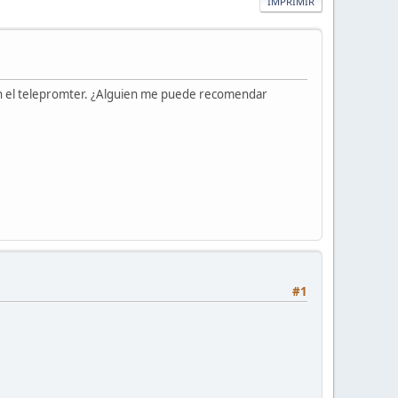
IMPRIMIR
 en el telepromter. ¿Alguien me puede recomendar
#1