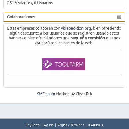
251 Visitantes, 0 Usuarios
Colaboraciones
Estas empresas colaboran con
videoedicion.org
, bien ofreciendo
algún descuento a los usuarios que se registren usando estos
banners o bien ofreciéndonos una
pequeña comisión
que nos
ayudará con los gastos de la web.
SMF spam
blocked by CleanTalk
|
|
|
TinyPortal
Ayuda
Reglas y Términos
Ir Arriba ▲