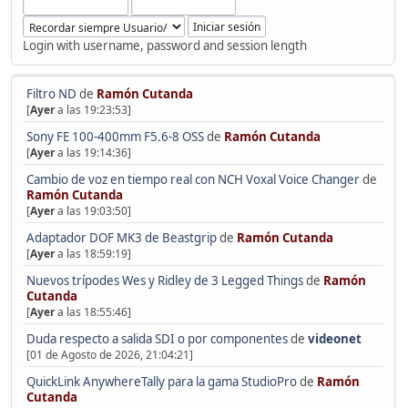
Login with username, password and session length
Filtro ND
de
Ramón Cutanda
[
Ayer
a las 19:23:53]
Sony FE 100-400mm F5.6-8 OSS
de
Ramón Cutanda
[
Ayer
a las 19:14:36]
Cambio de voz en tiempo real con NCH Voxal Voice Changer
de
Ramón Cutanda
[
Ayer
a las 19:03:50]
Adaptador DOF MK3 de Beastgrip
de
Ramón Cutanda
[
Ayer
a las 18:59:19]
Nuevos trípodes Wes y Ridley de 3 Legged Things
de
Ramón
Cutanda
[
Ayer
a las 18:55:46]
Duda respecto a salida SDI o por componentes
de
videonet
[01 de Agosto de 2026, 21:04:21]
QuickLink AnywhereTally para la gama StudioPro
de
Ramón
Cutanda