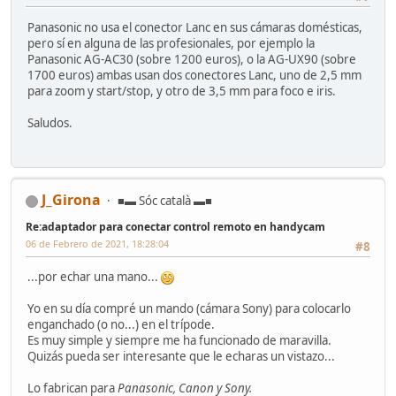
Panasonic no usa el conector Lanc en sus cámaras domésticas,
pero sí en alguna de las profesionales, por ejemplo la
Panasonic AG-AC30 (sobre 1200 euros), o la AG-UX90 (sobre
1700 euros) ambas usan dos conectores Lanc, uno de 2,5 mm
para zoom y start/stop, y otro de 3,5 mm para foco e iris.
Saludos.
J_Girona
■▬ Sóc català ▬■
Re:adaptador para conectar control remoto en handycam
06 de Febrero de 2021, 18:28:04
#8
...por echar una mano...
Yo en su día compré un mando (cámara Sony) para colocarlo
enganchado (o no...) en el trípode.
Es muy simple y siempre me ha funcionado de maravilla.
Quizás pueda ser interesante que le echaras un vistazo...
Lo fabrican para
Panasonic, Canon y Sony.