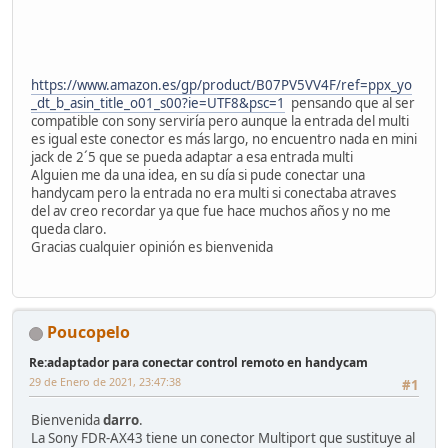
https://www.amazon.es/gp/product/B07PV5VV4F/ref=ppx_yo
_dt_b_asin_title_o01_s00?ie=UTF8&psc=1
pensando que al ser
compatible con sony serviría pero aunque la entrada del multi
es igual este conector es más largo, no encuentro nada en mini
jack de 2´5 que se pueda adaptar a esa entrada multi
Alguien me da una idea, en su día si pude conectar una
handycam pero la entrada no era multi si conectaba atraves
del av creo recordar ya que fue hace muchos años y no me
queda claro.
Gracias cualquier opinión es bienvenida
Poucopelo
Re:adaptador para conectar control remoto en handycam
29 de Enero de 2021, 23:47:38
#1
Bienvenida
darro
.
La Sony FDR-AX43 tiene un conector Multiport que sustituye al