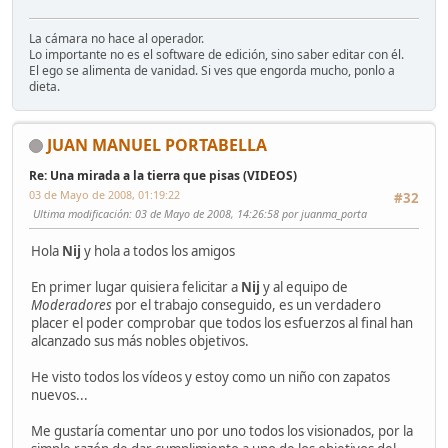
La cámara no hace al operador.
Lo importante no es el software de edición, sino saber editar con él.
El ego se alimenta de vanidad. Si ves que engorda mucho, ponlo a
dieta.
JUAN MANUEL PORTABELLA
Re: Una mirada a la tierra que pisas (VIDEOS)
03 de Mayo de 2008, 01:19:22
#32
Ultima modificación
: 03 de Mayo de 2008, 14:26:58 por juanma_porta
Hola
Nij
y hola a todos los amigos
En primer lugar quisiera felicitar a
Nij
y al equipo de
Moderadores
por el trabajo conseguido, es un verdadero
placer el poder comprobar que todos los esfuerzos al final han
alcanzado sus más nobles objetivos.
He visto todos los vídeos y estoy como un niño con zapatos
nuevos...
Me gustaría comentar uno por uno todos los visionados, por la