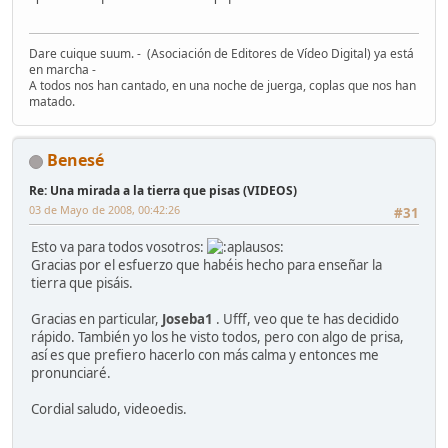
Dare cuique suum. - (Asociación de Editores de Vídeo Digital) ya está
en marcha -
A todos nos han cantado, en una noche de juerga, coplas que nos han
matado.
Benesé
Re: Una mirada a la tierra que pisas (VIDEOS)
03 de Mayo de 2008, 00:42:26
#31
Esto va para todos vosotros:
Gracias por el esfuerzo que habéis hecho para enseñar la
tierra que pisáis.
Gracias en particular,
Joseba1
. Ufff, veo que te has decidido
rápido. También yo los he visto todos, pero con algo de prisa,
así es que prefiero hacerlo con más calma y entonces me
pronunciaré.
Cordial saludo, videoedis.