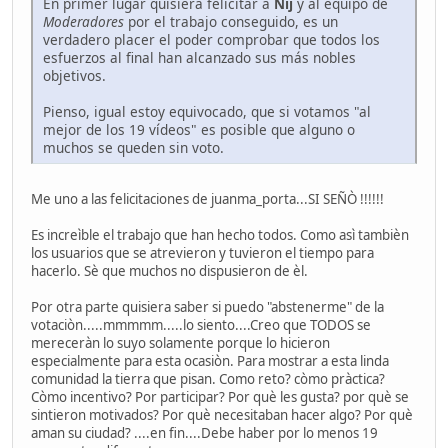
En primer lugar quisiera felicitar a
Nij
y al equipo de
Moderadores
por el trabajo conseguido, es un
verdadero placer el poder comprobar que todos los
esfuerzos al final han alcanzado sus más nobles
objetivos.
Pienso, igual estoy equivocado, que si votamos "al
mejor de los 19 vídeos" es posible que alguno o
muchos se queden sin voto.
Me uno a las felicitaciones de juanma_porta...SI SEÑÒ !!!!!!
Es increìble el trabajo que han hecho todos. Como asì tambièn
los usuarios que se atrevieron y tuvieron el tiempo para
hacerlo. Sè que muchos no dispusieron de èl.
Por otra parte quisiera saber si puedo "abstenerme" de la
votaciòn.....mmmmm.....lo siento....Creo que TODOS se
mereceràn lo suyo solamente porque lo hicieron
especialmente para esta ocasiòn. Para mostrar a esta linda
comunidad la tierra que pisan. Como reto? còmo pràctica?
Còmo incentivo? Por participar? Por què les gusta? por què se
sintieron motivados? Por què necesitaban hacer algo? Por què
aman su ciudad? ....en fin....Debe haber por lo menos 19