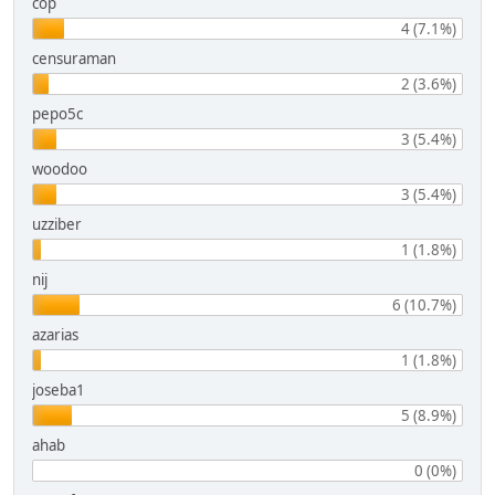
cop
4 (7.1%)
censuraman
2 (3.6%)
pepo5c
3 (5.4%)
woodoo
3 (5.4%)
uzziber
1 (1.8%)
nij
6 (10.7%)
azarias
1 (1.8%)
joseba1
5 (8.9%)
ahab
0 (0%)