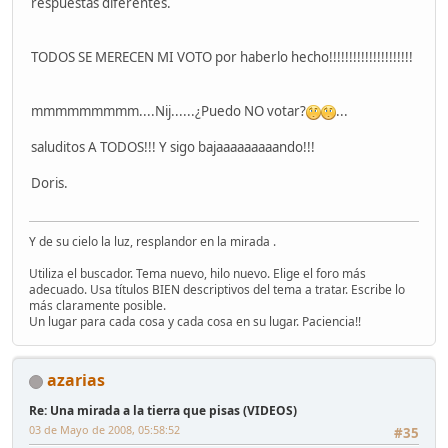
respuestas diferentes.
TODOS SE MERECEN MI VOTO por haberlo hecho!!!!!!!!!!!!!!!!!!!!!
mmmmmmmmm....Nij......¿Puedo NO votar?
...
saluditos A TODOS!!! Y sigo bajaaaaaaaaando!!!
Doris.
Y de su cielo la luz, resplandor en la mirada .
Utiliza el buscador. Tema nuevo, hilo nuevo. Elige el foro más
adecuado. Usa títulos BIEN descriptivos del tema a tratar. Escribe lo
más claramente posible.
Un lugar para cada cosa y cada cosa en su lugar. Paciencia!!
azarias
Re: Una mirada a la tierra que pisas (VIDEOS)
03 de Mayo de 2008, 05:58:52
#35