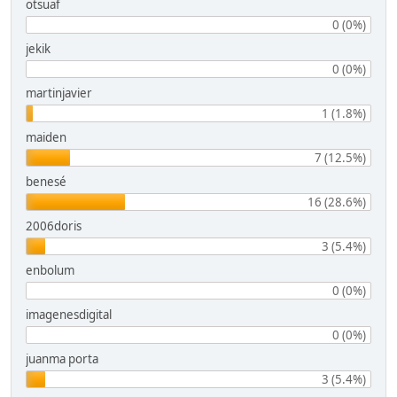
otsuaf
0 (0%)
jekik
0 (0%)
martinjavier
1 (1.8%)
maiden
7 (12.5%)
benesé
16 (28.6%)
2006doris
3 (5.4%)
enbolum
0 (0%)
imagenesdigital
0 (0%)
juanma porta
3 (5.4%)