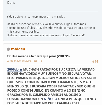
Doris
Y de su cielo la luz, resplandor en la mirada .
Utiliza el buscador. Tema nuevo, hilo nuevo. Elige el foro más
adecuado. Usa títulos BIEN descriptivos del tema a tratar. Escribe lo
más claramente posible.
Un lugar para cada cosa y cada cosa en su lugar. Paciencia!!
maiden
Re: Una mirada a la tierra que pisas (VIDEOS)
03 de Mayo de 2008, 16:31:18
#44
2006doris
MUCHAS GRACIAS POR TU CRITICA, LA VERDAD
ES QUE HAY VIDEOS MUY BUENOS Y NO SE CUAL VOTAR,
EFECTIVAMENTE SE QUEDARON MUCHOS SITIOS SIN SALIR,
QUE ESPERO CONTINUARLO PROXIMAMENTE, ES MAS O
MENOS LO QUE BUSCABA PODER IMPACTAR Y VEO QUE HE
PODIDO CONSEGUIRLO, EN CUANTO A LO DE NIÑO
GRACIAS POR EL CUMPLIDO AMIS 34 AÑOS SIGO
CONSIDERANDOME UN
NIÑO.LA
UNICA PEGA QUE TIENE Y
POR FALTA DE TIEMPO NO PUDE CAMBIAR ES EL