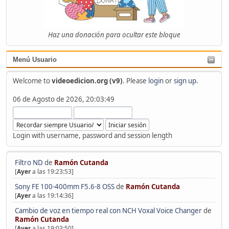
Haz una donación para ocultar este bloque
Menú Usuario
Welcome to
videoedicion.org (v9)
. Please
login
or
sign up
.
06 de Agosto de 2026, 20:03:49
Login with username, password and session length
Filtro ND
de
Ramón Cutanda
[
Ayer
a las 19:23:53]
Sony FE 100-400mm F5.6-8 OSS
de
Ramón Cutanda
[
Ayer
a las 19:14:36]
Cambio de voz en tiempo real con NCH Voxal Voice Changer
de
Ramón Cutanda
[
Ayer
a las 19:03:50]