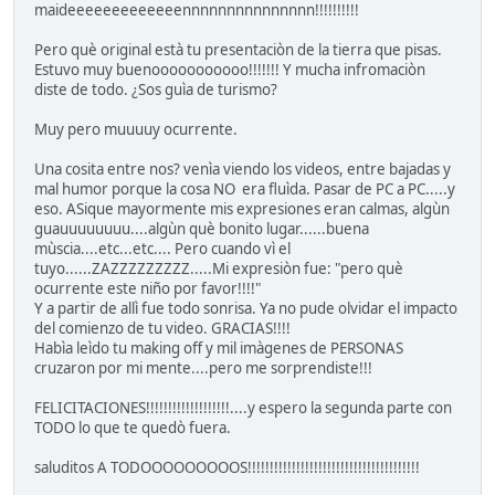
maideeeeeeeeeeeeennnnnnnnnnnnnnn!!!!!!!!!!
Pero què original està tu presentaciòn de la tierra que pisas.
Estuvo muy buenooooooooooo!!!!!!! Y mucha infromaciòn
diste de todo. ¿Sos guìa de turismo?
Muy pero muuuuy ocurrente.
Una cosita entre nos? venìa viendo los videos, entre bajadas y
mal humor porque la cosa NO era fluìda. Pasar de PC a PC.....y
eso. ASique mayormente mis expresiones eran calmas, algùn
guauuuuuuuu....algùn què bonito lugar......buena
mùscia....etc...etc.... Pero cuando vì el
tuyo......ZAZZZZZZZZZ.....Mi expresiòn fue: "pero què
ocurrente este niño por favor!!!!"
Y a partir de allì fue todo sonrisa. Ya no pude olvidar el impacto
del comienzo de tu video. GRACIAS!!!!
Habìa leìdo tu making off y mil imàgenes de PERSONAS
cruzaron por mi mente....pero me sorprendiste!!!
FELICITACIONES!!!!!!!!!!!!!!!!!!!....y espero la segunda parte con
TODO lo que te quedò fuera.
saluditos A TODOOOOOOOOOS!!!!!!!!!!!!!!!!!!!!!!!!!!!!!!!!!!!!!!!