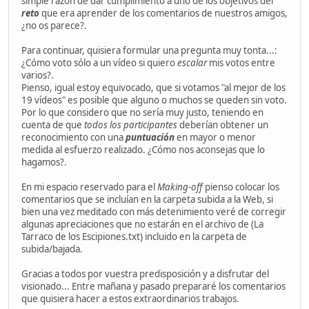
simple razón de dar cumplimiento a uno de los objetivos del
reto
que era aprender de los comentarios de nuestros amigos,
¿no os parece?.
Para continuar, quisiera formular una pregunta muy tonta...:
¿Cómo voto sólo a un vídeo si quiero
escalar
mis votos entre
varios?.
Pienso, igual estoy equivocado, que si votamos "al mejor de los
19 vídeos" es posible que alguno o muchos se queden sin voto.
Por lo que considero que no sería muy justo, teniendo en
cuenta de que
todos los participantes
deberían obtener un
reconocimiento con una
puntuación
en mayor o menor
medida al esfuerzo realizado. ¿Cómo nos aconsejas que lo
hagamos?.
En mi espacio reservado para el
Making-off
pienso colocar los
comentarios que se incluían en la carpeta subida a la Web, si
bien una vez meditado con más detenimiento veré de corregir
algunas apreciaciones que no estarán en el archivo de (La
Tarraco de los Escipiones.txt) incluido en la carpeta de
subida/bajada.
Gracias a todos por vuestra predisposición y a disfrutar del
visionado... Entre mañana y pasado prepararé los comentarios
que quisiera hacer a estos extraordinarios trabajos.