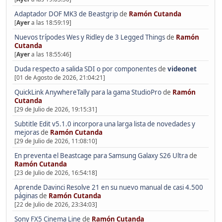
Adaptador DOF MK3 de Beastgrip
de
Ramón Cutanda
[
Ayer
a las 18:59:19]
Nuevos trípodes Wes y Ridley de 3 Legged Things
de
Ramón
Cutanda
[
Ayer
a las 18:55:46]
Duda respecto a salida SDI o por componentes
de
videonet
[01 de Agosto de 2026, 21:04:21]
QuickLink AnywhereTally para la gama StudioPro
de
Ramón
Cutanda
[29 de Julio de 2026, 19:15:31]
Subtitle Edit v5.1.0 incorpora una larga lista de novedades y
mejoras
de
Ramón Cutanda
[29 de Julio de 2026, 11:08:10]
En preventa el Beastcage para Samsung Galaxy S26 Ultra
de
Ramón Cutanda
[23 de Julio de 2026, 16:54:18]
Aprende Davinci Resolve 21 en su nuevo manual de casi 4.500
páginas
de
Ramón Cutanda
[22 de Julio de 2026, 23:34:03]
Sony FX5 Cinema Line
de
Ramón Cutanda