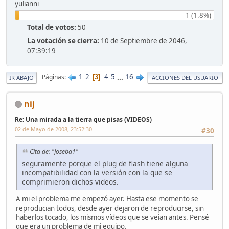
yulianni
1 (1.8%)
Total de votos:
50
La votación se cierra:
10 de Septiembre de 2046,
07:39:19
1
2
4
5
...
16
Páginas
3
IR ABAJO
ACCIONES DEL USUARIO
nij
Re: Una mirada a la tierra que pisas (VIDEOS)
02 de Mayo de 2008, 23:52:30
#30
Cita de: "Joseba1"
seguramente porque el plug de flash tiene alguna
incompatibilidad con la versión con la que se
comprimieron dichos videos.
A mi el problema me empezó ayer. Hasta ese momento se
reproducian todos, desde ayer dejaron de reproducirse, sin
haberlos tocado, los mismos vídeos que se veian antes. Pensé
que era un problema de mi equipo.