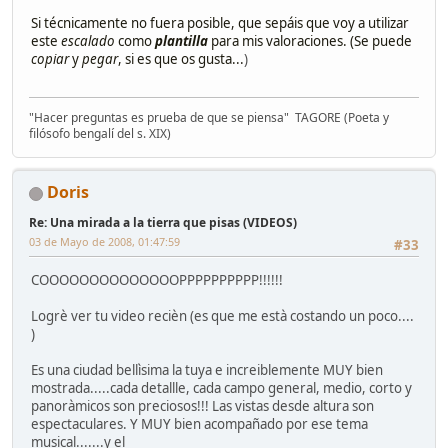
Si técnicamente no fuera posible, que sepáis que voy a utilizar
este
escalado
como
plantilla
para mis valoraciones. (Se puede
copiar
y
pegar
, si es que os gusta...
)
"Hacer preguntas es prueba de que se piensa" TAGORE (Poeta y
filósofo bengalí del s. XIX)
Doris
Re: Una mirada a la tierra que pisas (VIDEOS)
03 de Mayo de 2008, 01:47:59
#33
COOOOOOOOOOOOOOPPPPPPPPPP!!!!!!
Logrè ver tu video recièn (es que me està costando un poco....
)
Es una ciudad bellìsima la tuya e increiblemente MUY bien
mostrada.....cada detallle, cada campo general, medio, corto y
panoràmicos son preciosos!!! Las vistas desde altura son
espectaculares. Y MUY bien acompañado por ese tema
musical.......y el