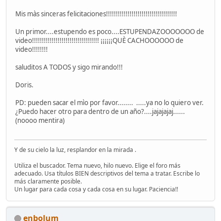
Mis màs sinceras felicitaciones!!!!!!!!!!!!!!!!!!!!!!!!!!!!!!!!!!!!
Un primor....estupendo es poco....ESTUPENDAZOOOOOOO de
video!!!!!!!!!!!!!!!!!!!!!!!!!!!!!!!!!! ¡¡¡¡¡¡QUÈ CACHOOOOOO de
video!!!!!!!!
saluditos A TODOS y sigo mirando!!!
Doris.
PD: pueden sacar el mìo por favor........
.....ya no lo quiero ver.
¿Puedo hacer otro para dentro de un año?....jajajajaj......
(noooo mentira)
Y de su cielo la luz, resplandor en la mirada .
Utiliza el buscador. Tema nuevo, hilo nuevo. Elige el foro más
adecuado. Usa títulos BIEN descriptivos del tema a tratar. Escribe lo
más claramente posible.
Un lugar para cada cosa y cada cosa en su lugar. Paciencia!!
enbolum