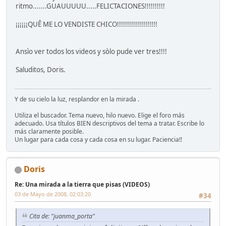
ritmo.......GUAUUUUU.....FELICTACIONES!!!!!!!!!!
¡¡¡¡¡¡QUÊ ME LO VENDISTE CHICO!!!!!!!!!!!!!!!!!!!!
Ansìo ver todos los videos y sòlo pude ver tres!!!!
Saluditos, Doris.
Y de su cielo la luz, resplandor en la mirada .
Utiliza el buscador. Tema nuevo, hilo nuevo. Elige el foro más
adecuado. Usa títulos BIEN descriptivos del tema a tratar. Escribe lo
más claramente posible.
Un lugar para cada cosa y cada cosa en su lugar. Paciencia!!
Doris
Re: Una mirada a la tierra que pisas (VIDEOS)
03 de Mayo de 2008, 02:03:20
#34
Cita de: "juanma_porta"