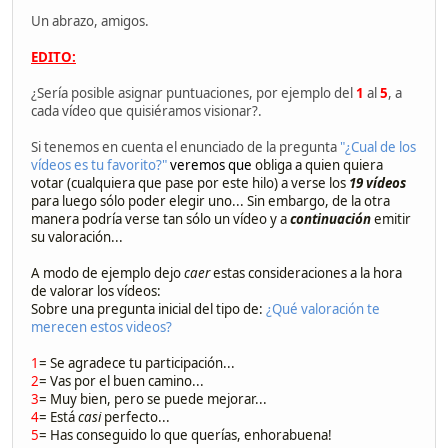
Un abrazo, amigos.
EDITO:
¿Sería posible asignar puntuaciones, por ejemplo del
1
al
5
, a
cada vídeo que quisiéramos visionar?.
Si tenemos en cuenta el enunciado de la pregunta
"¿Cual de los
vídeos es tu favorito?"
veremos que
obliga a quien quiera
votar (cualquiera que pase por este hilo) a verse los
19 vídeos
para luego sólo poder elegir uno... Sin embargo, de la otra
manera podría verse tan sólo un vídeo y a
continuación
emitir
su valoración...
A modo de ejemplo dejo
caer
estas consideraciones a la hora
de valorar los vídeos:
Sobre una pregunta inicial del tipo de:
¿Qué valoración te
merecen estos videos?
1
= Se agradece tu participación...
2
= Vas por el buen camino...
3
= Muy bien, pero se puede mejorar...
4
= Está
casi
perfecto...
5
= Has conseguido lo que querías, enhorabuena!