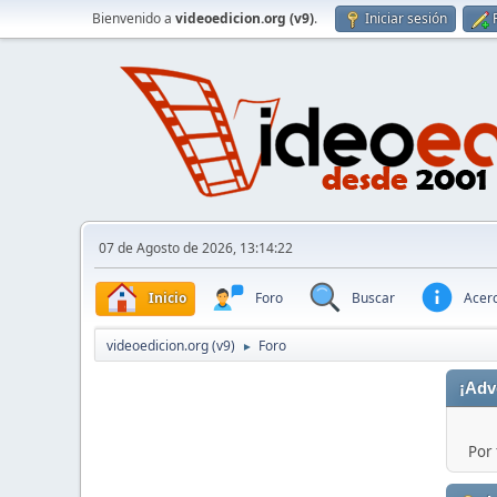
Bienvenido a
videoedicion.org (v9)
.
Iniciar sesión
07 de Agosto de 2026, 13:14:22
Inicio
Foro
Buscar
Acerc
videoedicion.org (v9)
Foro
►
¡Adv
Por 