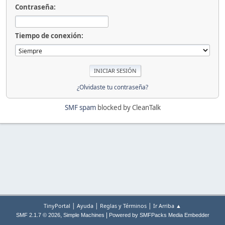
Contraseña:
Tiempo de conexión:
¿Olvidaste tu contraseña?
SMF spam
blocked by CleanTalk
|
|
|
TinyPortal
Ayuda
Reglas y Términos
Ir Arriba ▲
,
|
SMF 2.1.7 © 2026
Simple Machines
Powered by SMFPacks Media Embedder