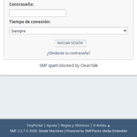
Contraseña:
Tiempo de conexión:
¿Olvidaste tu contraseña?
SMF spam
blocked by CleanTalk
|
|
|
TinyPortal
Ayuda
Reglas y Términos
Ir Arriba ▲
,
|
SMF 2.1.7 © 2026
Simple Machines
Powered by SMFPacks Media Embedder