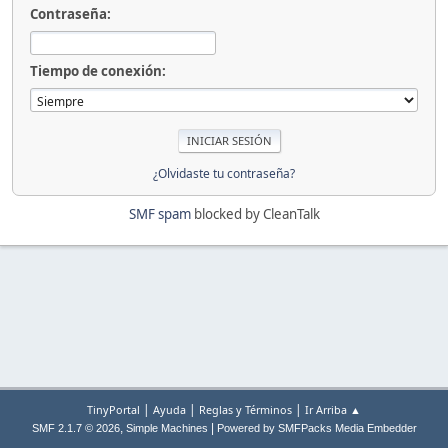
Contraseña:
Tiempo de conexión:
¿Olvidaste tu contraseña?
SMF spam
blocked by CleanTalk
|
|
|
TinyPortal
Ayuda
Reglas y Términos
Ir Arriba ▲
,
|
SMF 2.1.7 © 2026
Simple Machines
Powered by SMFPacks Media Embedder