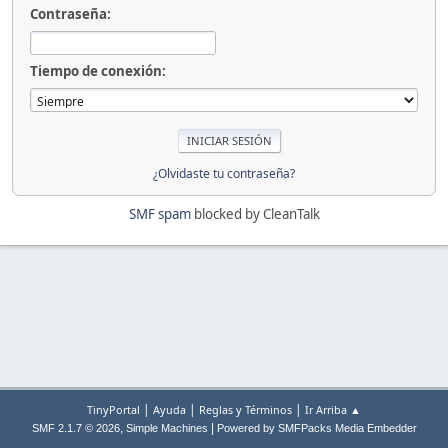
Contraseña:
Tiempo de conexión:
¿Olvidaste tu contraseña?
SMF spam
blocked by CleanTalk
|
|
|
TinyPortal
Ayuda
Reglas y Términos
Ir Arriba ▲
,
|
SMF 2.1.7 © 2026
Simple Machines
Powered by SMFPacks Media Embedder