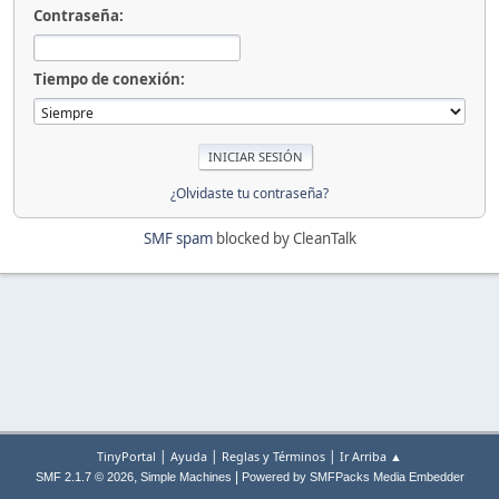
Contraseña:
Tiempo de conexión:
¿Olvidaste tu contraseña?
SMF spam
blocked by CleanTalk
|
|
|
TinyPortal
Ayuda
Reglas y Términos
Ir Arriba ▲
,
|
SMF 2.1.7 © 2026
Simple Machines
Powered by SMFPacks Media Embedder