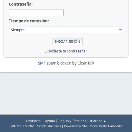
Contraseña:
Tiempo de conexión:
¿Olvidaste tu contraseña?
SMF spam
blocked by CleanTalk
|
|
|
TinyPortal
Ayuda
Reglas y Términos
Ir Arriba ▲
,
|
SMF 2.1.7 © 2026
Simple Machines
Powered by SMFPacks Media Embedder