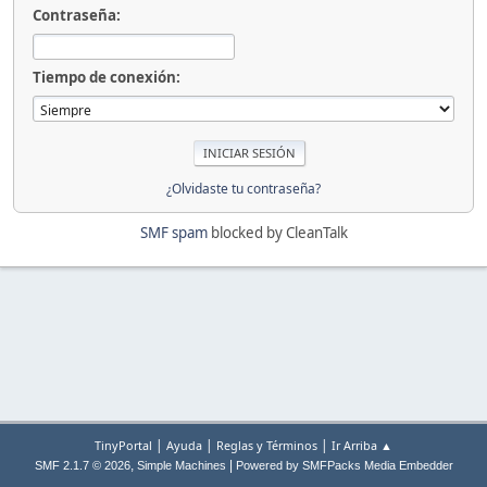
Contraseña:
Tiempo de conexión:
¿Olvidaste tu contraseña?
SMF spam
blocked by CleanTalk
|
|
|
TinyPortal
Ayuda
Reglas y Términos
Ir Arriba ▲
,
|
SMF 2.1.7 © 2026
Simple Machines
Powered by SMFPacks Media Embedder