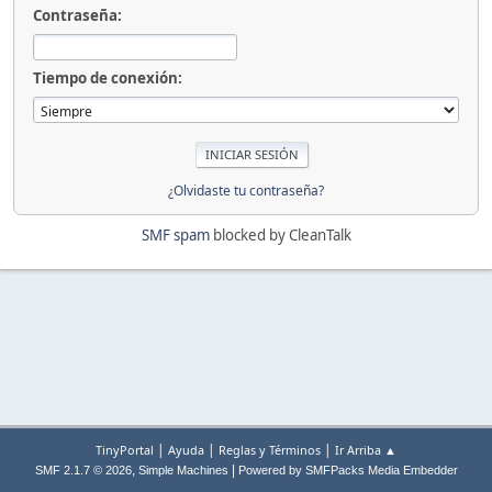
Contraseña:
Tiempo de conexión:
¿Olvidaste tu contraseña?
SMF spam
blocked by CleanTalk
|
|
|
TinyPortal
Ayuda
Reglas y Términos
Ir Arriba ▲
,
|
SMF 2.1.7 © 2026
Simple Machines
Powered by SMFPacks Media Embedder