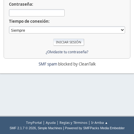
Contraseña:
Tiempo de conexión:
¿Olvidaste tu contraseña?
SMF spam
blocked by CleanTalk
|
|
|
TinyPortal
Ayuda
Reglas y Términos
Ir Arriba ▲
,
|
SMF 2.1.7 © 2026
Simple Machines
Powered by SMFPacks Media Embedder