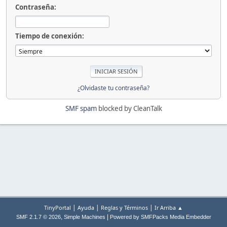
Contraseña:
Tiempo de conexión:
¿Olvidaste tu contraseña?
SMF spam
blocked by CleanTalk
|
|
|
TinyPortal
Ayuda
Reglas y Términos
Ir Arriba ▲
,
|
SMF 2.1.7 © 2026
Simple Machines
Powered by SMFPacks Media Embedder