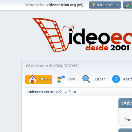
Bienvenido a
videoedicion.org (v9)
.
Iniciar sesión
08 de Agosto de 2026, 07:20:57
Inicio
Foro
Buscar
Acerc
videoedicion.org (v9)
Foro
►
¡Adv
Por 