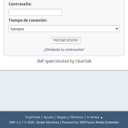
Contraseña:
Tiempo de conexión:
¿Olvidaste tu contraseña?
SMF spam
blocked by CleanTalk
|
|
|
TinyPortal
Ayuda
Reglas y Términos
Ir Arriba ▲
,
|
SMF 2.1.7 © 2026
Simple Machines
Powered by SMFPacks Media Embedder