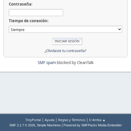
Contraseña:
Tiempo de conexión:
¿Olvidaste tu contraseña?
SMF spam
blocked by CleanTalk
|
|
|
TinyPortal
Ayuda
Reglas y Términos
Ir Arriba ▲
,
|
SMF 2.1.7 © 2026
Simple Machines
Powered by SMFPacks Media Embedder