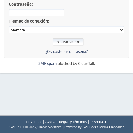
Contraseña:
Tiempo de conexión:
¿Olvidaste tu contraseña?
SMF spam
blocked by CleanTalk
|
|
|
TinyPortal
Ayuda
Reglas y Términos
Ir Arriba ▲
,
|
SMF 2.1.7 © 2026
Simple Machines
Powered by SMFPacks Media Embedder