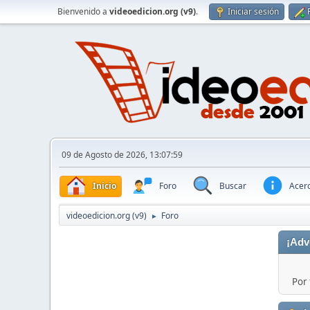
Bienvenido a
videoedicion.org (v9)
.
Iniciar sesión
09 de Agosto de 2026, 13:07:59
Inicio
Foro
Buscar
Acerc
videoedicion.org (v9)
Foro
►
¡Adv
Por 