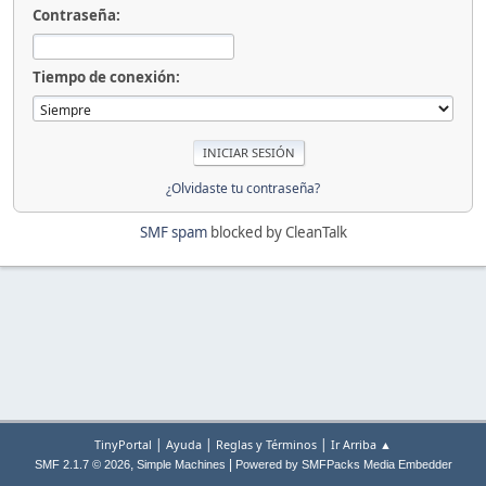
Contraseña:
Tiempo de conexión:
¿Olvidaste tu contraseña?
SMF spam
blocked by CleanTalk
|
|
|
TinyPortal
Ayuda
Reglas y Términos
Ir Arriba ▲
,
|
SMF 2.1.7 © 2026
Simple Machines
Powered by SMFPacks Media Embedder