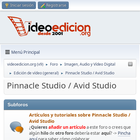
Iniciar sesión
Registrarse
Menú Principal
videoedicion.org (v9)
Foro
Imagen, Audio y Vídeo Digital
►
►
Edición de vídeo (general)
Pinnacle Studio / Avid Studio
►
►
Pinnacle Studio / Avid Studio
Subforos
Artículos y tutoriales sobre Pinnacle Studio /
Avid Studio
¿
Quieres
añadir un artículo
a este foro o crees que
algún
hilo
de
otro foro
debería estar
aquí
? ->
Pincha
aquí
para saber cómo colaborar.