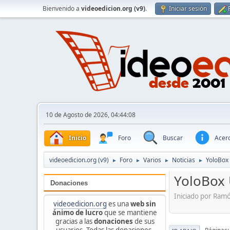
Bienvenido a
videoedicion.org (v9)
.
Iniciar sesión
10 de Agosto de 2026, 04:44:08
Inicio
Foro
Buscar
Acerc
videoedicion.org (v9)
Foro
Varios
Noticias
YoloBox 
►
►
►
►
YoloBox 
Donaciones
Iniciado por Ram
videoedicion.org
es una
web sin
ánimo de lucro
que se mantiene
gracias a las
donaciones
de sus
usuarios. Todas las donaciones,