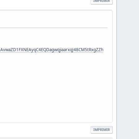
IMPRIMIR
Sms1AvwaZD1FXNEAyqC4EQDagwqjiaarxqJ48CM5tRxgZZh
IMPRIMIR