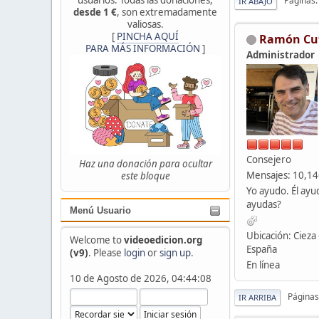
Páginas
IR ABAJO
desde 1 €
, son extremadamente
valiosas.
[
PINCHA AQUÍ
Ramón Cu
PARA MÁS INFORMACIÓN
]
Administrador
Consejero
Haz una donación para ocultar
Mensajes: 10,1
este bloque
Yo ayudo. Él ayu
ayudas?
Menú Usuario
Ubicación: Cieza 
Welcome to
videoedicion.org
España
(v9)
. Please
login
or
sign up
.
En línea
10 de Agosto de 2026, 04:44:08
Páginas
IR ARRIBA