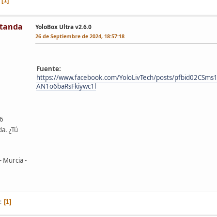
1
tanda
YoloBox Ultra v2.6.0
26 de Septiembre de 2024, 18:57:18
Fuente:
https://www.facebook.com/YoloLivTech/posts/pfbid02C
AN1o6baRsFkiywc1l
46
da. ¿Tú
- Murcia -
1