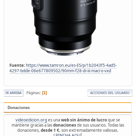
Fuente:
https://www.tamron.eu/es-ES/p/1b2043f5-4ad5-
4297-bdde-06e677809502/90mm-f28-di-iii-macro-vxd
Páginas
1
IR ARRIBA
ACCIONES DEL USUARIO
Donaciones
videoedicion.org
es una
web sin ánimo de lucro
que se
mantiene gracias a las
donaciones
de sus usuarios. Todas las
donaciones,
desde 1 €
, son extremadamente valiosas.
[
PINCHA AQUÍ