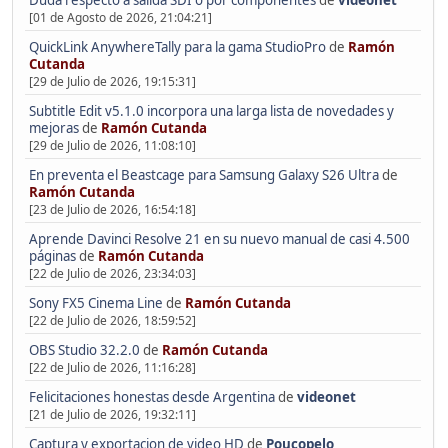
Duda respecto a salida SDI o por componentes
de
videonet
[01 de Agosto de 2026, 21:04:21]
QuickLink AnywhereTally para la gama StudioPro
de
Ramón
Cutanda
[29 de Julio de 2026, 19:15:31]
Subtitle Edit v5.1.0 incorpora una larga lista de novedades y
mejoras
de
Ramón Cutanda
[29 de Julio de 2026, 11:08:10]
En preventa el Beastcage para Samsung Galaxy S26 Ultra
de
Ramón Cutanda
[23 de Julio de 2026, 16:54:18]
Aprende Davinci Resolve 21 en su nuevo manual de casi 4.500
páginas
de
Ramón Cutanda
[22 de Julio de 2026, 23:34:03]
Sony FX5 Cinema Line
de
Ramón Cutanda
[22 de Julio de 2026, 18:59:52]
OBS Studio 32.2.0
de
Ramón Cutanda
[22 de Julio de 2026, 11:16:28]
Felicitaciones honestas desde Argentina
de
videonet
[21 de Julio de 2026, 19:32:11]
Captura y exportacion de video HD
de
Poucopelo