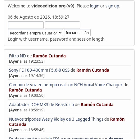
Welcome to
videoedicion.org (v9)
. Please
login
or
sign up
.
06 de Agosto de 2026, 18:59:27
Login with username, password and session length
Filtro ND
de
Ramón Cutanda
[
Ayer
a las 19:23:53]
Sony FE 100-400mm F5.6-8 OSS
de
Ramón Cutanda
[
Ayer
a las 19:14:36]
Cambio de voz en tiempo real con NCH Voxal Voice Changer
de
Ramón Cutanda
[
Ayer
a las 19:03:50]
Adaptador DOF MK3 de Beastgrip
de
Ramón Cutanda
[
Ayer
a las 18:59:19]
Nuevos trípodes Wes y Ridley de 3 Legged Things
de
Ramón
Cutanda
[
Ayer
a las 18:55:46]