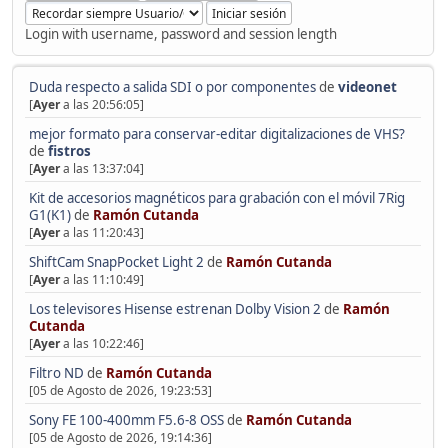
Login with username, password and session length
Duda respecto a salida SDI o por componentes
de
videonet
[
Ayer
a las 20:56:05]
mejor formato para conservar-editar digitalizaciones de VHS?
de
fistros
[
Ayer
a las 13:37:04]
Kit de accesorios magnéticos para grabación con el móvil 7Rig
G1(K1)
de
Ramón Cutanda
[
Ayer
a las 11:20:43]
ShiftCam SnapPocket Light 2
de
Ramón Cutanda
[
Ayer
a las 11:10:49]
Los televisores Hisense estrenan Dolby Vision 2
de
Ramón
Cutanda
[
Ayer
a las 10:22:46]
Filtro ND
de
Ramón Cutanda
[05 de Agosto de 2026, 19:23:53]
Sony FE 100-400mm F5.6-8 OSS
de
Ramón Cutanda
[05 de Agosto de 2026, 19:14:36]