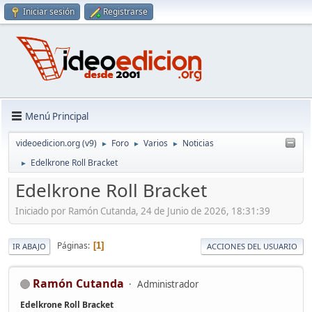
Iniciar sesión
Registrarse
Menú Principal
videoedicion.org (v9)
Foro
Varios
Noticias
►
►
►
Edelkrone Roll Bracket
►
Edelkrone Roll Bracket
Iniciado por Ramón Cutanda, 24 de Junio de 2026, 18:31:39
Páginas
1
IR ABAJO
ACCIONES DEL USUARIO
Ramón Cutanda
Administrador
Edelkrone Roll Bracket