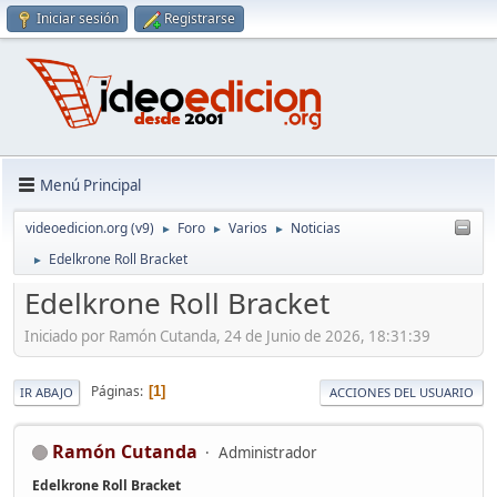
Iniciar sesión
Registrarse
Menú Principal
videoedicion.org (v9)
Foro
Varios
Noticias
►
►
►
Edelkrone Roll Bracket
►
Edelkrone Roll Bracket
Iniciado por Ramón Cutanda, 24 de Junio de 2026, 18:31:39
Páginas
1
IR ABAJO
ACCIONES DEL USUARIO
Ramón Cutanda
Administrador
Edelkrone Roll Bracket