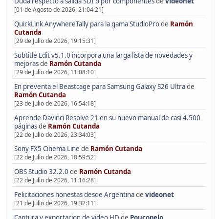
Duda respecto a salida SDI o por componentes
de
videonet
[01 de Agosto de 2026, 21:04:21]
QuickLink AnywhereTally para la gama StudioPro
de
Ramón
Cutanda
[29 de Julio de 2026, 19:15:31]
Subtitle Edit v5.1.0 incorpora una larga lista de novedades y
mejoras
de
Ramón Cutanda
[29 de Julio de 2026, 11:08:10]
En preventa el Beastcage para Samsung Galaxy S26 Ultra
de
Ramón Cutanda
[23 de Julio de 2026, 16:54:18]
Aprende Davinci Resolve 21 en su nuevo manual de casi 4.500
páginas
de
Ramón Cutanda
[22 de Julio de 2026, 23:34:03]
Sony FX5 Cinema Line
de
Ramón Cutanda
[22 de Julio de 2026, 18:59:52]
OBS Studio 32.2.0
de
Ramón Cutanda
[22 de Julio de 2026, 11:16:28]
Felicitaciones honestas desde Argentina
de
videonet
[21 de Julio de 2026, 19:32:11]
Captura y exportacion de video HD
de
Poucopelo