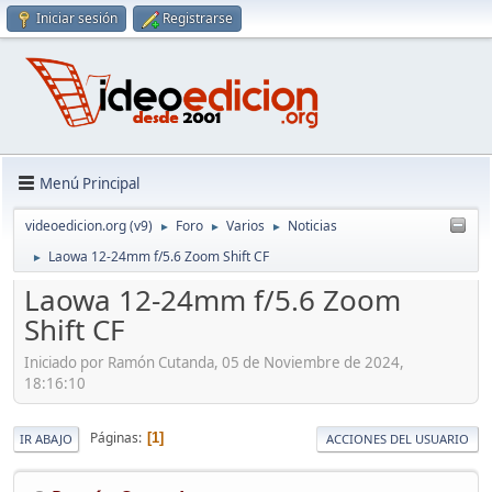
Iniciar sesión
Registrarse
Menú Principal
videoedicion.org (v9)
Foro
Varios
Noticias
►
►
►
Laowa 12-24mm f/5.6 Zoom Shift CF
►
Laowa 12-24mm f/5.6 Zoom
Shift CF
Iniciado por Ramón Cutanda, 05 de Noviembre de 2024,
18:16:10
Páginas
1
IR ABAJO
ACCIONES DEL USUARIO