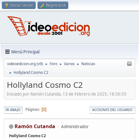
Iniciar sesión
Registrarse
Menú Principal
videoedicion.org (v9)
Foro
Varios
Noticias
►
►
►
Hollyland Cosmo C2
►
Hollyland Cosmo C2
Iniciado por Ramón Cutanda, 13 de Febrero de 2025, 18:56:55
Páginas
1
IR ABAJO
ACCIONES DEL USUARIO
Ramón Cutanda
Administrador
Hollyland Cosmo C2