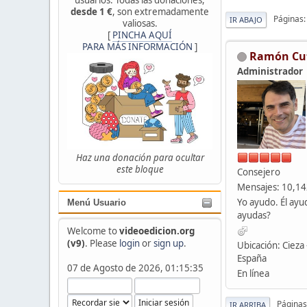
desde 1 €
, son extremadamente
Páginas
IR ABAJO
valiosas.
[
PINCHA AQUÍ
PARA MÁS INFORMACIÓN
]
Ramón Cu
Administrador
Haz una donación para ocultar
este bloque
Consejero
Mensajes: 10,1
Yo ayudo. Él ayu
Menú Usuario
ayudas?
Welcome to
videoedicion.org
(v9)
. Please
login
or
sign up
.
Ubicación: Cieza 
España
07 de Agosto de 2026, 01:15:35
En línea
Páginas
IR ARRIBA