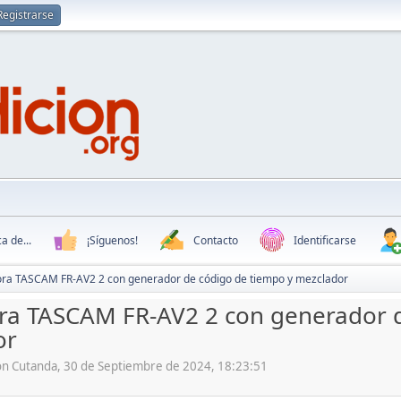
Registrarse
a de...
¡Síguenos!
Contacto
Identificarse
ra TASCAM FR-AV2 2 con generador de código de tiempo y mezclador
a TASCAM FR-AV2 2 con generador d
or
ón Cutanda, 30 de Septiembre de 2024, 18:23:51