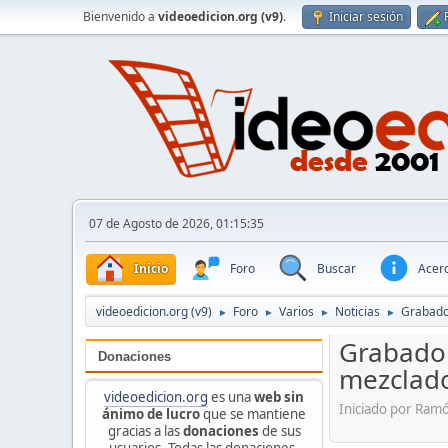
Bienvenido a
videoedicion.org (v9)
.
Iniciar sesión
07 de Agosto de 2026, 01:15:35
Inicio
Foro
Buscar
Acerc
videoedicion.org (v9)
Foro
Varios
Noticias
Grabado
►
►
►
►
Grabador
Donaciones
mezclad
videoedicion.org
es una
web sin
Iniciado por Ram
ánimo de lucro
que se mantiene
gracias a las
donaciones
de sus
usuarios. Todas las donaciones,