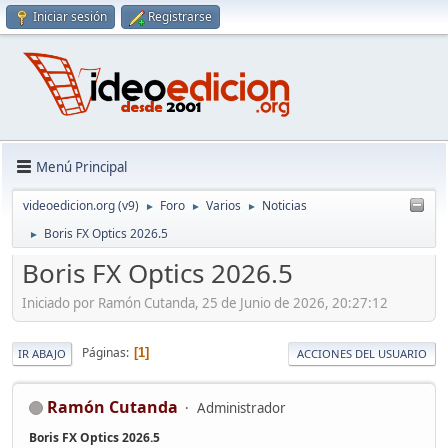
Iniciar sesión
Registrarse
Menú Principal
videoedicion.org (v9)
Foro
Varios
Noticias
►
►
►
Boris FX Optics 2026.5
►
Boris FX Optics 2026.5
Iniciado por Ramón Cutanda, 25 de Junio de 2026, 20:27:12
Páginas
1
IR ABAJO
ACCIONES DEL USUARIO
Ramón Cutanda
Administrador
Boris FX Optics 2026.5