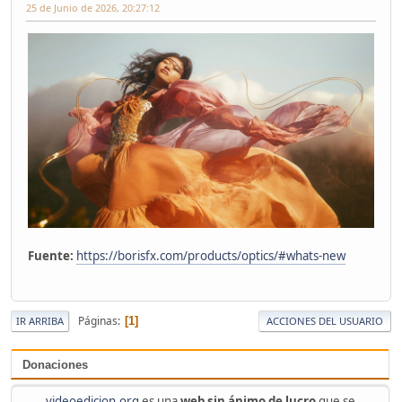
25 de Junio de 2026, 20:27:12
Fuente:
https://borisfx.com/products/optics/#whats-new
Páginas
1
IR ARRIBA
ACCIONES DEL USUARIO
Donaciones
videoedicion.org
es una
web sin ánimo de lucro
que se