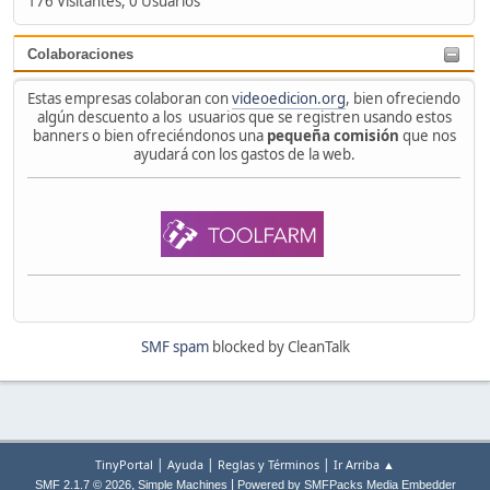
176 Visitantes, 0 Usuarios
Colaboraciones
Estas empresas colaboran con
videoedicion.org
, bien ofreciendo
algún descuento a los usuarios que se registren usando estos
banners o bien ofreciéndonos una
pequeña comisión
que nos
ayudará con los gastos de la web.
SMF spam
blocked by CleanTalk
|
|
|
TinyPortal
Ayuda
Reglas y Términos
Ir Arriba ▲
,
|
SMF 2.1.7 © 2026
Simple Machines
Powered by SMFPacks Media Embedder