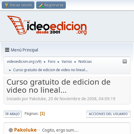
Iniciar sesión
Registrarse
Menú Principal
videoedicion.org (v9)
Foro
Varios
Noticias
►
►
►
Curso gratuito de edicion de video no lineal...
►
Curso gratuito de edicion de
video no lineal...
Iniciado por Pakoluke, 20 de Noviembre de 2008, 04:09:19
Páginas
1
IR ABAJO
ACCIONES DEL USUARIO
Pakoluke
Cogito, ergo sum....