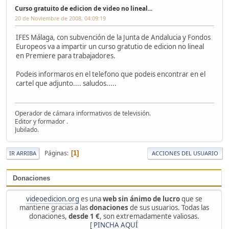
Curso gratuito de edicion de video no lineal...
20 de Noviembre de 2008, 04:09:19
IFES Málaga, con subvención de la Junta de Andalucia y Fondos
Europeos va a impartir un curso gratutio de edicion no lineal
en Premiere para trabajadores.
Podeis informaros en el telefono que podeis encontrar en el
cartel que adjunto.... saludos.....
Operador de cámara informativos de televisión.
Editor y formador .
Jubilado.
Páginas
1
IR ARRIBA
ACCIONES DEL USUARIO
Donaciones
videoedicion.org
es una
web sin ánimo de lucro
que se
mantiene gracias a las
donaciones
de sus usuarios. Todas las
donaciones,
desde 1 €
, son extremadamente valiosas.
[
PINCHA AQUÍ