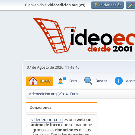
Bienvenido a
videoedicion.org (v9)
.
Iniciar sesión
07 de Agosto de 2026, 11:48:46
Inicio
Foro
Buscar
Acerc
videoedicion.org (v9)
Foro
►
Donaciones
videoedicion.org
es una
web sin
ánimo de lucro
que se mantiene
gracias a las
donaciones
de sus
usuarios. Todas las donaciones,