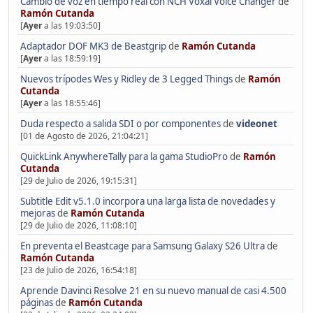
Cambio de voz en tiempo real con NCH Voxal Voice Changer
de
Ramón Cutanda
[
Ayer
a las 19:03:50]
Adaptador DOF MK3 de Beastgrip
de
Ramón Cutanda
[
Ayer
a las 18:59:19]
Nuevos trípodes Wes y Ridley de 3 Legged Things
de
Ramón
Cutanda
[
Ayer
a las 18:55:46]
Duda respecto a salida SDI o por componentes
de
videonet
[01 de Agosto de 2026, 21:04:21]
QuickLink AnywhereTally para la gama StudioPro
de
Ramón
Cutanda
[29 de Julio de 2026, 19:15:31]
Subtitle Edit v5.1.0 incorpora una larga lista de novedades y
mejoras
de
Ramón Cutanda
[29 de Julio de 2026, 11:08:10]
En preventa el Beastcage para Samsung Galaxy S26 Ultra
de
Ramón Cutanda
[23 de Julio de 2026, 16:54:18]
Aprende Davinci Resolve 21 en su nuevo manual de casi 4.500
páginas
de
Ramón Cutanda