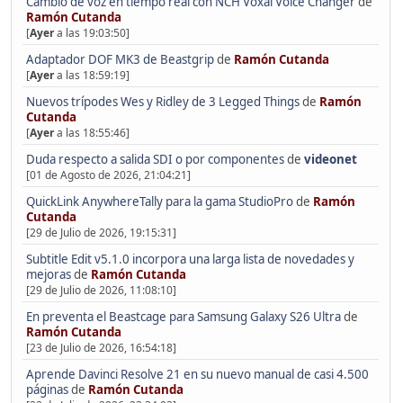
Cambio de voz en tiempo real con NCH Voxal Voice Changer
de
Ramón Cutanda
[
Ayer
a las 19:03:50]
Adaptador DOF MK3 de Beastgrip
de
Ramón Cutanda
[
Ayer
a las 18:59:19]
Nuevos trípodes Wes y Ridley de 3 Legged Things
de
Ramón
Cutanda
[
Ayer
a las 18:55:46]
Duda respecto a salida SDI o por componentes
de
videonet
[01 de Agosto de 2026, 21:04:21]
QuickLink AnywhereTally para la gama StudioPro
de
Ramón
Cutanda
[29 de Julio de 2026, 19:15:31]
Subtitle Edit v5.1.0 incorpora una larga lista de novedades y
mejoras
de
Ramón Cutanda
[29 de Julio de 2026, 11:08:10]
En preventa el Beastcage para Samsung Galaxy S26 Ultra
de
Ramón Cutanda
[23 de Julio de 2026, 16:54:18]
Aprende Davinci Resolve 21 en su nuevo manual de casi 4.500
páginas
de
Ramón Cutanda