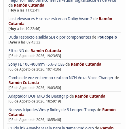
mejor formato para conservar-editar digitalizaciones de VHS?
de
Ramón Cutanda
[
Hoy
a las 11:02:41]
Los televisores Hisense estrenan Dolby Vision 2
de
Ramón
Cutanda
[
Hoy
a las 10:22:46]
Duda respecto a salida SDI o por componentes
de
Poucopelo
[
Ayer
a las 09:43:32]
Filtro ND
de
Ramón Cutanda
[05 de Agosto de 2026, 19:23:53]
Sony FE 100-400mm F5.6-8 OSS
de
Ramón Cutanda
[05 de Agosto de 2026, 19:14:36]
Cambio de voz en tiempo real con NCH Voxal Voice Changer
de
Ramón Cutanda
[05 de Agosto de 2026, 19:03:50]
Adaptador DOF MK3 de Beastgrip
de
Ramón Cutanda
[05 de Agosto de 2026, 18:59:19]
Nuevos trípodes Wes y Ridley de 3 Legged Things
de
Ramón
Cutanda
[05 de Agosto de 2026, 18:55:46]
QuickLink AnywhereTally para la gama StudioPro
de
Ramón