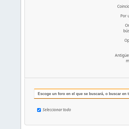
Coinci
Por 
O
bú
Op
Antigüe
m
Escoge un foro en el que se buscará, o buscar en 
Seleccionar todo