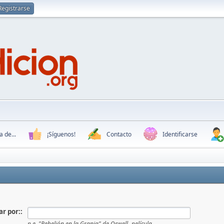
Registrarse
 de...
¡Síguenos!
Contacto
Identificarse
r por::
p.e.
"Rebelión en la Granja" de Orwell -película