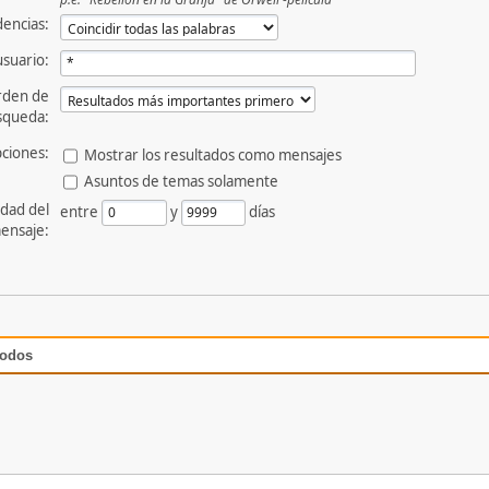
dencias:
usuario:
rden de
squeda:
ciones:
Mostrar los resultados como mensajes
Asuntos de temas solamente
dad del
entre
y
días
ensaje:
todos