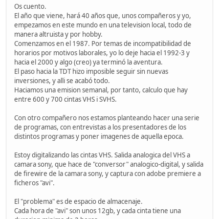
Os cuento.
El año que viene, hará 40 años que, unos compañeros y yo,
empezamos en este mundo en una television local, todo de
manera altruista y por hobby.
Comenzamos en el 1987. Por temas de incompatibilidad de
horarios por motivos laborales, yo lo deje hacia el 1992-3 y
hacia el 2000 y algo (creo) ya terminó la aventura.
El paso hacia la TDT hizo imposible seguir sin nuevas
inversiones, y alli se acabó todo.
Haciamos una emision semanal, por tanto, calculo que hay
entre 600 y 700 cintas VHS i SVHS.
Con otro compañero nos estamos planteando hacer una serie
de programas, con entrevistas a los presentadores de los
distintos programas y poner imagenes de aquella epoca.
Estoy digitalizando las cintas VHS. Salida analogica del VHS a
camara sony, que hace de "conversor" analogico-digital, y salida
de firewire de la camara sony, y captura con adobe premiere a
ficheros "avi".
El "problema" es de espacio de almacenaje.
Cada hora de "avi" son unos 12gb, y cada cinta tiene una