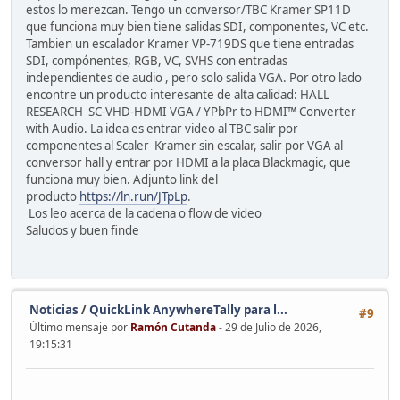
estos lo merezcan. Tengo un conversor/TBC Kramer SP11D
que funciona muy bien tiene salidas SDI, componentes, VC etc.
Tambien un escalador Kramer VP-719DS que tiene entradas
SDI, compónentes, RGB, VC, SVHS con entradas
independientes de audio , pero solo salida VGA. Por otro lado
encontre un producto interesante de alta calidad: HALL
RESEARCH SC-VHD-HDMI VGA / YPbPr to HDMI™ Converter
with Audio. La idea es entrar video al TBC salir por
componentes al Scaler Kramer sin escalar, salir por VGA al
conversor hall y entrar por HDMI a la placa Blackmagic, que
funciona muy bien. Adjunto link del
producto
https://ln.run/JTpLp
.
Los leo acerca de la cadena o flow de video
Saludos y buen finde
Noticias
/
QuickLink AnywhereTally para l...
#9
Último mensaje por
Ramón Cutanda
- 29 de Julio de 2026,
19:15:31