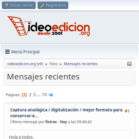
Iniciar sesión
Registrarse
Menú Principal
videoedicion.org (v9)
Foro
Mensajes recientes
►
►
Mensajes recientes
2
3
...
10
Páginas
1
Captura analógica / digitalización
/
mejor formato para
#1
conservar-e...
Último mensaje por
fistros
-
Hoy
a las 09:46:42
Hola a todos.