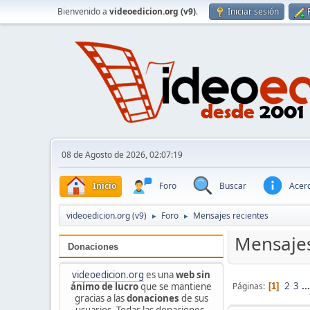
Bienvenido a
videoedicion.org (v9)
.
Iniciar sesión
08 de Agosto de 2026, 02:07:19
Inicio
Foro
Buscar
Acerc
videoedicion.org (v9)
Foro
Mensajes recientes
►
►
Mensajes
Donaciones
videoedicion.org
es una
web sin
2
3
..
Páginas
ánimo de lucro
que se mantiene
1
gracias a las
donaciones
de sus
usuarios. Todas las donaciones,