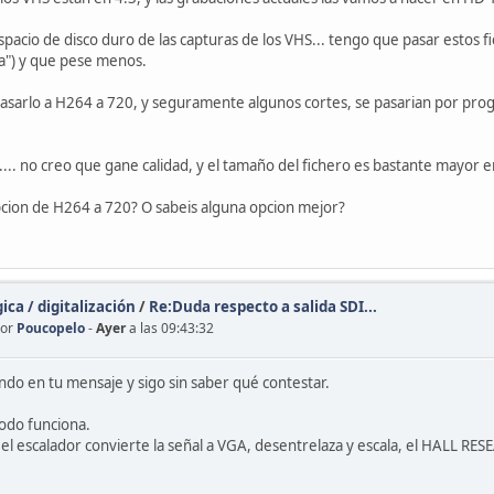
pacio de disco duro de las capturas de los VHS... tengo que pasar estos fi
a") y que pese menos.
sarlo a H264 a 720, y seguramente algunos cortes, se pasarian por prog
0.... no creo que gane calidad, y el tamaño del fichero es bastante mayor 
pcion de H264 a 720? O sabeis alguna opcion mejor?
ca / digitalización
/
Re:Duda respecto a salida SDI...
por
Poucopelo
-
Ayer
a las 09:43:32
ndo en tu mensaje y sigo sin saber qué contestar.
todo funciona.
a, el escalador convierte la señal a VGA, desentrelaza y escala, el HALL R