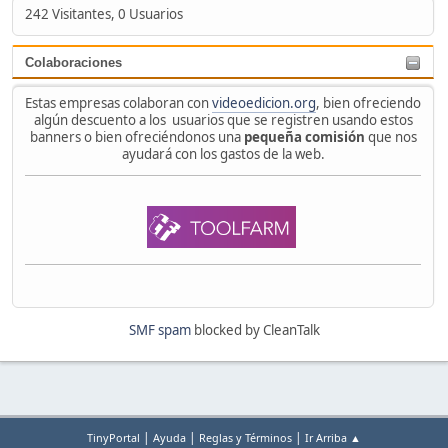
242 Visitantes, 0 Usuarios
Colaboraciones
Estas empresas colaboran con
videoedicion.org
, bien ofreciendo
algún descuento a los usuarios que se registren usando estos
banners o bien ofreciéndonos una
pequeña comisión
que nos
ayudará con los gastos de la web.
SMF spam
blocked by CleanTalk
|
|
|
TinyPortal
Ayuda
Reglas y Términos
Ir Arriba ▲