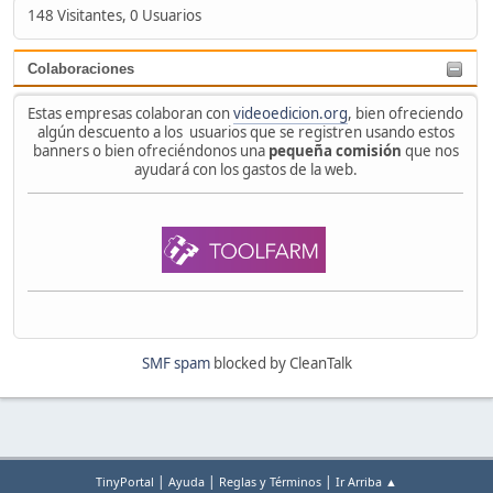
148 Visitantes, 0 Usuarios
Colaboraciones
Estas empresas colaboran con
videoedicion.org
, bien ofreciendo
algún descuento a los usuarios que se registren usando estos
banners o bien ofreciéndonos una
pequeña comisión
que nos
ayudará con los gastos de la web.
SMF spam
blocked by CleanTalk
|
|
|
TinyPortal
Ayuda
Reglas y Términos
Ir Arriba ▲