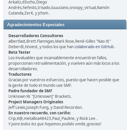
Arkaitz,d3vcho,Diego
Andrés,hefesto,Irisado,luuuciano,snoopy_virtual,Ramón
Cutanda,ZerK, y jchsm .
Agradecimientos Especiales
Desarrolladores Consultores
albertlast,Brett Flannigan,Mark Rose,René-Gilles "Nao 尚"
Deberdt,tinoest, y todos los que han
colaborado en GitHub
.
Beta Tester
Los invaluables que incansablemente encuentran fallos,
proporcionan retroalimentación, y vuelven aún más locos a los
desarrolladores.
Traductores
Gracias por vuestros esfuerzos, puesto que hacen posible que
la gente de todo el mundo use SMF.
Padre fundador de SMF
Unknown W. "[Unknown]" Brackets.
Project Managers Originales
Jeff Lewis,Joseph Fung, y David Recordon.
En nuestro recuerdo, con cariño:
Crip,K@,metallica48423,Paul_Pauline, y Rock Lee .
Y para todos los que hayamos podido omitir, ¡gracias!