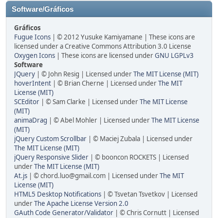
Software/Gráficos
Gráficos
Fugue Icons
| © 2012 Yusuke Kamiyamane | These icons are
licensed under a Creative Commons Attribution 3.0 License
Oxygen Icons
| These icons are licensed under
GNU LGPLv3
Software
JQuery
| © John Resig | Licensed under
The MIT License (MIT)
hoverIntent
| © Brian Cherne | Licensed under
The MIT
License (MIT)
SCEditor
| © Sam Clarke | Licensed under
The MIT License
(MIT)
animaDrag
| © Abel Mohler | Licensed under
The MIT License
(MIT)
jQuery Custom Scrollbar
| © Maciej Zubala | Licensed under
The MIT License (MIT)
jQuery Responsive Slider
| © booncon ROCKETS | Licensed
under
The MIT License (MIT)
At.js
| © chord.luo@gmail.com | Licensed under
The MIT
License (MIT)
HTML5 Desktop Notifications
| © Tsvetan Tsvetkov | Licensed
under
The Apache License Version 2.0
GAuth Code Generator/Validator
| © Chris Cornutt | Licensed