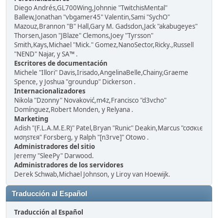
Diego Andrés,GL700Wing,Johnnie "TwitchisMental"
Ballew,Jonathan "vbgamer45" Valentin,Sami "SychO"
Mazouz,Brannon "B" Hall,Gary M. Gadsdon,Jack "akabugeyes"
Thorsen,Jason "JBlaze" Clemons,Joey "Tyrsson"
Smith,Kays,Michael "Mick." Gomez,NanoSector,Ricky.,Russell
"NEND" Najar, y SA™ .
Escritores de documentación
Michele "Illori" Davis,Irisado,AngelinaBelle,Chainy,Graeme
Spence, y Joshua "groundup" Dickerson .
Internacionalizadores
Nikola "Dzonny" Novaković,m4z,Francisco "d3vcho"
Domínguez,Robert Monden, y Relyana .
Marketing
Adish "(F.L.A.M.E.R)" Patel,Bryan "Runic" Deakin,Marcus "cσσкιє
мσηѕтєя" Forsberg, y Ralph "[n3rve]" Otowo .
Administradores del sitio
Jeremy "SleePy" Darwood.
Administradores de los servidores
Derek Schwab,Michael Johnson, y Liroy van Hoewijk.
Traducción al Español
Traducción al Español