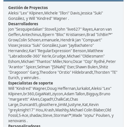
Gestión de Proyectos
Aleksi "Lex" Kilpinen,Michele "Illori" Davis,Jessica "Suki"
González, y Will "Kindred" Wagner .
Desarrolladores
Jon "Sesquipedalian" Stovell,John "live627" Rayes,Aaron van
Geffen,Antechinus,Bjoern "Bloc" Kristiansen,Brad "IchBin™"
Grow,Colin Schoen,emanuele,Hendrik Jan "Compuart"
Visser,Jessica "Suki" González,Juan "JayBachatero"
Hernandez,Karl "RegularExpression" Benson,Matthew
"Labradoodle-360" Kerle,Grudge,Michael "Oldiesmann"
Eshom,Michael "Thantos" Miller,Norv,Oscar "Ozp" Rydhé,Peter
"Arantor" Spicer,Selman "[SiNaN]" Eser,Shawn Bulen,Shitiz
"Dragooon" Garg,Theodore "Orstio" Hildebrandt,Thorsten "TE"
Eurich, y winrules .
Especialistas de soporte
Will "Kindred" Wagner,Doug Heffernan,lurkalot,Aleksi "Lex"
Kilpinen,br360,GigaWatt,ziycon,Adam Tallon,Bigguy,Bruno
"margarett" Alves,CapadY,ChalkCat,Chas
Large,Duncan85,gbsothere,JimM,Justyne,Kat,Kevin
"greyknight17" Hou,Krash,Mashby,Michael Colin Blaber,Old
Fossil,S-Ace,shadav,Steve,Storman™,Wade "sησω" Poulsen, y
xenovanis .
Personalizadores