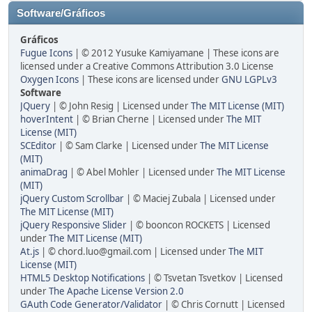
Software/Gráficos
Gráficos
Fugue Icons
| © 2012 Yusuke Kamiyamane | These icons are
licensed under a Creative Commons Attribution 3.0 License
Oxygen Icons
| These icons are licensed under
GNU LGPLv3
Software
JQuery
| © John Resig | Licensed under
The MIT License (MIT)
hoverIntent
| © Brian Cherne | Licensed under
The MIT
License (MIT)
SCEditor
| © Sam Clarke | Licensed under
The MIT License
(MIT)
animaDrag
| © Abel Mohler | Licensed under
The MIT License
(MIT)
jQuery Custom Scrollbar
| © Maciej Zubala | Licensed under
The MIT License (MIT)
jQuery Responsive Slider
| © booncon ROCKETS | Licensed
under
The MIT License (MIT)
At.js
| © chord.luo@gmail.com | Licensed under
The MIT
License (MIT)
HTML5 Desktop Notifications
| © Tsvetan Tsvetkov | Licensed
under
The Apache License Version 2.0
GAuth Code Generator/Validator
| © Chris Cornutt | Licensed