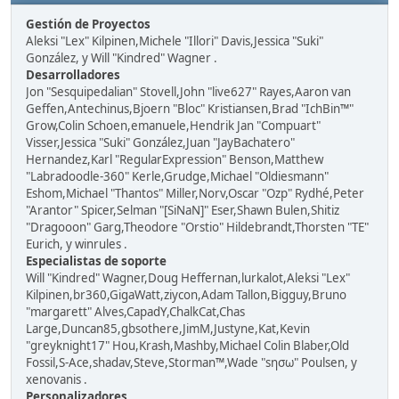
Gestión de Proyectos
Aleksi "Lex" Kilpinen,Michele "Illori" Davis,Jessica "Suki"
González, y Will "Kindred" Wagner .
Desarrolladores
Jon "Sesquipedalian" Stovell,John "live627" Rayes,Aaron van
Geffen,Antechinus,Bjoern "Bloc" Kristiansen,Brad "IchBin™"
Grow,Colin Schoen,emanuele,Hendrik Jan "Compuart"
Visser,Jessica "Suki" González,Juan "JayBachatero"
Hernandez,Karl "RegularExpression" Benson,Matthew
"Labradoodle-360" Kerle,Grudge,Michael "Oldiesmann"
Eshom,Michael "Thantos" Miller,Norv,Oscar "Ozp" Rydhé,Peter
"Arantor" Spicer,Selman "[SiNaN]" Eser,Shawn Bulen,Shitiz
"Dragooon" Garg,Theodore "Orstio" Hildebrandt,Thorsten "TE"
Eurich, y winrules .
Especialistas de soporte
Will "Kindred" Wagner,Doug Heffernan,lurkalot,Aleksi "Lex"
Kilpinen,br360,GigaWatt,ziycon,Adam Tallon,Bigguy,Bruno
"margarett" Alves,CapadY,ChalkCat,Chas
Large,Duncan85,gbsothere,JimM,Justyne,Kat,Kevin
"greyknight17" Hou,Krash,Mashby,Michael Colin Blaber,Old
Fossil,S-Ace,shadav,Steve,Storman™,Wade "sησω" Poulsen, y
xenovanis .
Personalizadores