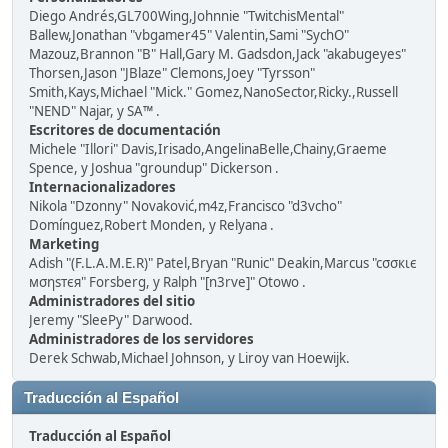
Diego Andrés,GL700Wing,Johnnie "TwitchisMental"
Ballew,Jonathan "vbgamer45" Valentin,Sami "SychO"
Mazouz,Brannon "B" Hall,Gary M. Gadsdon,Jack "akabugeyes"
Thorsen,Jason "JBlaze" Clemons,Joey "Tyrsson"
Smith,Kays,Michael "Mick." Gomez,NanoSector,Ricky.,Russell
"NEND" Najar, y SA™ .
Escritores de documentación
Michele "Illori" Davis,Irisado,AngelinaBelle,Chainy,Graeme
Spence, y Joshua "groundup" Dickerson .
Internacionalizadores
Nikola "Dzonny" Novaković,m4z,Francisco "d3vcho"
Domínguez,Robert Monden, y Relyana .
Marketing
Adish "(F.L.A.M.E.R)" Patel,Bryan "Runic" Deakin,Marcus "cσσкιє
мσηѕтєя" Forsberg, y Ralph "[n3rve]" Otowo .
Administradores del sitio
Jeremy "SleePy" Darwood.
Administradores de los servidores
Derek Schwab,Michael Johnson, y Liroy van Hoewijk.
Traducción al Español
Traducción al Español