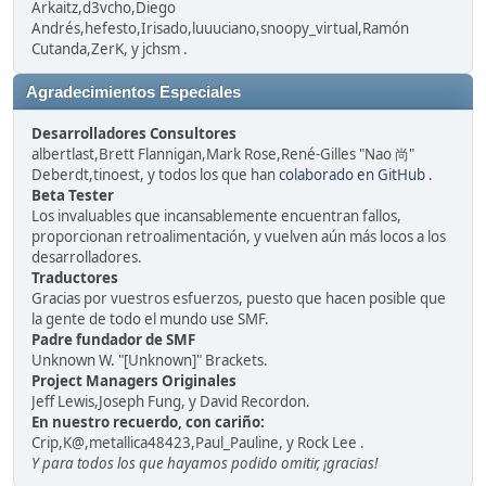
Arkaitz,d3vcho,Diego
Andrés,hefesto,Irisado,luuuciano,snoopy_virtual,Ramón
Cutanda,ZerK, y jchsm .
Agradecimientos Especiales
Desarrolladores Consultores
albertlast,Brett Flannigan,Mark Rose,René-Gilles "Nao 尚"
Deberdt,tinoest, y todos los que han
colaborado en GitHub
.
Beta Tester
Los invaluables que incansablemente encuentran fallos,
proporcionan retroalimentación, y vuelven aún más locos a los
desarrolladores.
Traductores
Gracias por vuestros esfuerzos, puesto que hacen posible que
la gente de todo el mundo use SMF.
Padre fundador de SMF
Unknown W. "[Unknown]" Brackets.
Project Managers Originales
Jeff Lewis,Joseph Fung, y David Recordon.
En nuestro recuerdo, con cariño:
Crip,K@,metallica48423,Paul_Pauline, y Rock Lee .
Y para todos los que hayamos podido omitir, ¡gracias!