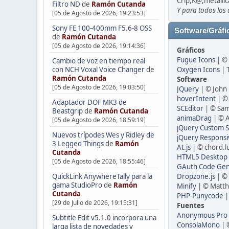
Crip,K@,metallic
Filtro ND
de
Ramón Cutanda
Y para todos los
[05 de Agosto de 2026, 19:23:53]
Sony FE 100-400mm F5.6-8 OSS
Software/Gráfi
de
Ramón Cutanda
[05 de Agosto de 2026, 19:14:36]
Gráficos
Fugue Icons
| © 
Cambio de voz en tiempo real
con NCH Voxal Voice Changer
de
Oxygen Icons
| 
Ramón Cutanda
Software
[05 de Agosto de 2026, 19:03:50]
JQuery
| © John 
hoverIntent
| ©
Adaptador DOF MK3 de
SCEditor
| © Sam
Beastgrip
de
Ramón Cutanda
animaDrag
| © A
[05 de Agosto de 2026, 18:59:19]
jQuery Custom S
Nuevos trípodes Wes y Ridley de
jQuery Responsiv
3 Legged Things
de
Ramón
At.js
| © chord.l
Cutanda
HTML5 Desktop N
[05 de Agosto de 2026, 18:55:46]
GAuth Code Gene
QuickLink AnywhereTally para la
Dropzone.js
| ©
gama StudioPro
de
Ramón
Minify
| © Matth
Cutanda
PHP-Punycode
|
[29 de Julio de 2026, 19:15:31]
Fuentes
Anonymous Pro
Subtitle Edit v5.1.0 incorpora una
ConsolaMono
| 
larga lista de novedades y