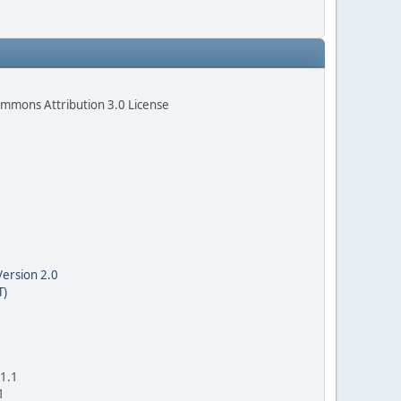
ommons Attribution 3.0 License
Version 2.0
T)
 1.1
1