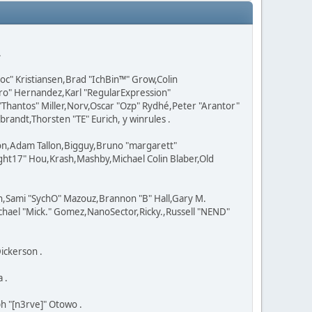
.
oc" Kristiansen,Brad "IchBin™" Grow,Colin
ero" Hernandez,Karl "RegularExpression"
hantos" Miller,Norv,Oscar "Ozp" Rydhé,Peter "Arantor"
randt,Thorsten "TE" Eurich, y winrules .
con,Adam Tallon,Bigguy,Bruno "margarett"
ht17" Hou,Krash,Mashby,Michael Colin Blaber,Old
n,Sami "SychO" Mazouz,Brannon "B" Hall,Gary M.
chael "Mick." Gomez,NanoSector,Ricky.,Russell "NEND"
ickerson .
 .
ph "[n3rve]" Otowo .