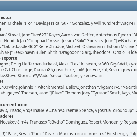
yectos
inen,Michele "Illori" Davis,Jessica "Suki" González, y Will "Kindred" Wagner 
s
ian" Stovell,John "live627" Rayes,Aaron van Geffen,Antechinus,Bjoern "Bl
,Hendrik Jan "Compuart" Visser,Jessica "Suki" González,Juan "JayBachat
"Labradoodle-360" Kerle,Grudge,Michael "Oldiesmann" Eshom,Michael "T
SiNaN]" Eser,Shawn Bulen,Shitiz "Dragooon" Garg,Theodore "Orstio" Hildeb
e soporte
Wagner,Doug Heffernan,lurkalot,Aleksi "Lex" Kilpinen,br360,GigaWatt,ziy
alkCat,Chas Large,Duncan85,gbsothere,JimM,Justyne,Kat,Kevin "greyknig
adav,Steve,Storman™,Wade "sησω" Poulsen, y xenovanis .
es
700Wing,Johnnie "TwitchisMental" Ballew,Jonathan "vbgamer45" Valenti
kabugeyes" Thorsen,Jason "JBlaze" Clemons,Joey "Tyrsson" Smith,Kays,Mi
documentación
 Davis,Irisado,AngelinaBelle,Chainy,Graeme Spence, y Joshua "groundup" D
zadores
 Novaković,m4z,Francisco "d3vcho" Domínguez,Robert Monden, y Relyana
E.R)" Patel,Bryan "Runic" Deakin,Marcus "cσσкιє мσηѕтєя" Forsberg, y Ral