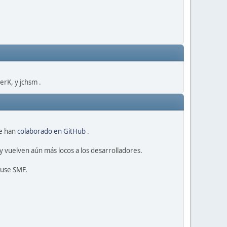
rK, y jchsm .
ue han
colaborado en GitHub
.
 vuelven aún más locos a los desarrolladores.
 use SMF.