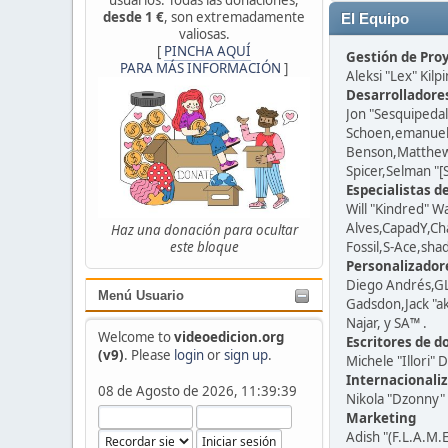
desde 1 €
, son extremadamente
El Equipo
valiosas.
[
PINCHA AQUÍ
Gestión de Pro
PARA MÁS INFORMACIÓN
]
Aleksi "Lex" Kilp
Desarrolladore
Jon "Sesquipedal
Schoen,emanuele
Benson,Matthew 
Spicer,Selman "[
Especialistas d
Will "Kindred" 
Alves,CapadY,Ch
Haz una donación para ocultar
este bloque
Fossil,S-Ace,sh
Personalizador
Diego Andrés,GL
Menú Usuario
Gadsdon,Jack "a
Najar, y SA™ .
Welcome to
videoedicion.org
Escritores de 
(v9)
. Please
login
or
sign up
.
Michele "Illori"
Internacionali
08 de Agosto de 2026, 11:39:39
Nikola "Dzonny"
Marketing
Adish "(F.L.A.M.