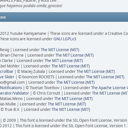
a48423,Paul_Pauline, y Rock Lee .
 que hayamos podido omitir, ¡gracias!
cos
2012 Yusuke Kamiyamane | These icons are licensed under a Creative C
These icons are licensed under
GNU LGPLv3
Resig | Licensed under
The MIT License (MIT)
 Brian Cherne | Licensed under
The MIT License (MIT)
 Clarke | Licensed under
The MIT License (MIT)
bel Mohler | Licensed under
The MIT License (MIT)
crollbar
| © Maciej Zubala | Licensed under
The MIT License (MIT)
e Slider
| © booncon ROCKETS | Licensed under
The MIT License (MIT)
uo@gmail.com | Licensed under
The MIT License (MIT)
otifications
| © Tsvetan Tsvetkov | Licensed under
The Apache License 
rator/Validator
| © Chris Cornutt | Licensed under
The MIT License (MI
 Matias Meno | Licensed under
The MIT License (MIT)
ias Mullie | Licensed under
The MIT License (MIT)
 © True B.V. | Licensed under
The MIT License (MIT)
| © 2009 | This font is licensed under the SIL Open Font License, Version
© 2012 | This font is licensed under the SIL Open Font License, Version 1.