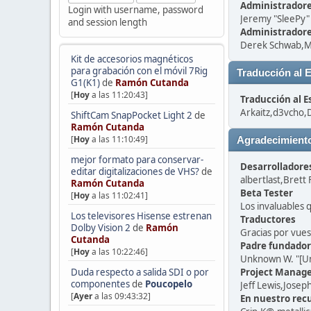
Administradores
Login with username, password
Jeremy "SleePy
and session length
Administradore
Derek Schwab,Mi
Kit de accesorios magnéticos
para grabación con el móvil 7Rig
Traducción al 
G1(K1)
de
Ramón Cutanda
[
Hoy
a las 11:20:43]
Traducción al E
Arkaitz,d3vcho,
ShiftCam SnapPocket Light 2
de
Ramón Cutanda
[
Hoy
a las 11:10:49]
Agradecimiento
mejor formato para conservar-
Desarrolladore
editar digitalizaciones de VHS?
de
albertlast,Brett
Ramón Cutanda
Beta Tester
[
Hoy
a las 11:02:41]
Los invaluables 
Los televisores Hisense estrenan
Traductores
Dolby Vision 2
de
Ramón
Gracias por vues
Cutanda
Padre fundador
[
Hoy
a las 10:22:46]
Unknown W. "[U
Duda respecto a salida SDI o por
Project Manage
componentes
de
Poucopelo
Jeff Lewis,Josep
[
Ayer
a las 09:43:32]
En nuestro recu