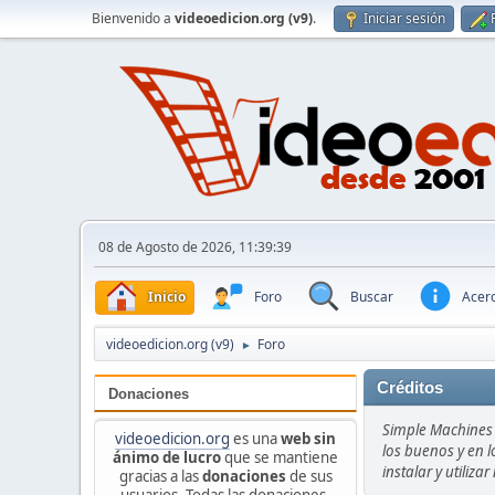
Bienvenido a
videoedicion.org (v9)
.
Iniciar sesión
08 de Agosto de 2026, 11:39:39
Inicio
Foro
Buscar
Acerc
videoedicion.org (v9)
Foro
►
Créditos
Donaciones
Simple Machines 
videoedicion.org
es una
web sin
los buenos y en l
ánimo de lucro
que se mantiene
instalar y utiliz
gracias a las
donaciones
de sus
usuarios. Todas las donaciones,