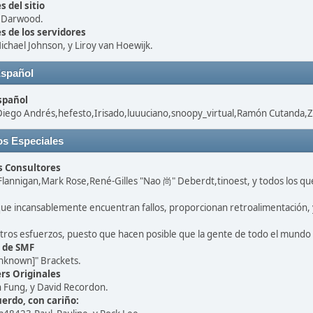
 del sitio
" Darwood.
s de los servidores
chael Johnson, y Liroy van Hoewijk.
Español
spañol
Diego Andrés,hefesto,Irisado,luuuciano,snoopy_virtual,Ramón Cutanda,Ze
s Especiales
s Consultores
 Flannigan,Mark Rose,René-Gilles "Nao 尚" Deberdt,tinoest, y todos los q
que incansablemente encuentran fallos, proporcionan retroalimentación, y
tros esfuerzos, puesto que hacen posible que la gente de todo el mundo
 de SMF
nknown]" Brackets.
rs Originales
h Fung, y David Recordon.
erdo, con cariño: