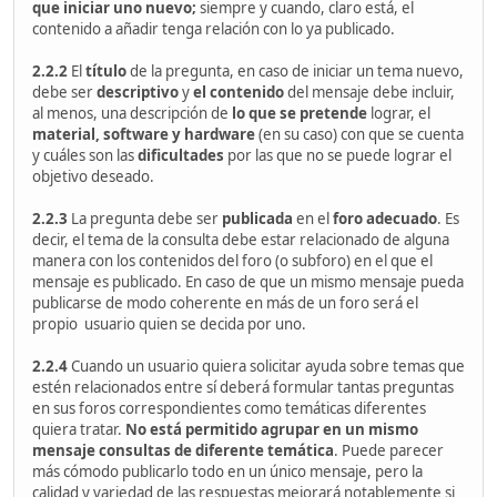
que iniciar uno nuevo;
siempre y cuando, claro está, el
contenido a añadir tenga relación con lo ya publicado.
2.2.2
El
título
de la pregunta, en caso de iniciar un tema nuevo,
debe ser
descriptivo
y
el contenido
del mensaje debe incluir,
al menos, una descripción de
lo que se pretende
lograr, el
material,
software y hardware
(en su caso) con que se cuenta
y cuáles son las
dificultades
por las que no se puede lograr el
objetivo deseado.
2.2.3
La pregunta debe ser
publicada
en el
foro adecuado
. Es
decir, el tema de la consulta debe estar relacionado de alguna
manera con los contenidos del foro (o subforo) en el que el
mensaje es publicado. En caso de que un mismo mensaje pueda
publicarse de modo coherente en más de un foro será el
propio usuario quien se decida por uno.
2.2.4
Cuando un usuario quiera solicitar ayuda sobre temas que
estén relacionados entre sí deberá formular tantas preguntas
en sus foros correspondientes como temáticas diferentes
quiera tratar.
No está permitido agrupar en un mismo
mensaje consultas de diferente temática
. Puede parecer
más cómodo publicarlo todo en un único mensaje, pero la
calidad y variedad de las respuestas mejorará notablemente si