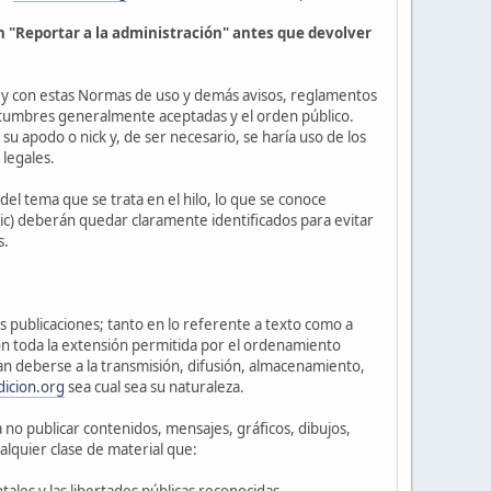
ón "Reportar a la administración" antes que devolver
 y con estas Normas de uso y demás avisos, reglamentos
ostumbres generalmente aceptadas y el orden público.
su apodo o nick y, de ser necesario, se haría uso de los
 legales.
del tema que se trata en el hilo, lo que se conoce
ic) deberán quedar claramente identificados para evitar
s.
s publicaciones; tanto en lo referente a texto como a
n toda la extensión permitida por el ordenamiento
dan deberse a la transmisión, difusión, almacenamiento,
dicion.org
sea cual sea su naturaleza.
no publicar contenidos, mensajes, gráficos, dibujos,
alquier clase de material que:
ales y las libertades públicas reconocidas