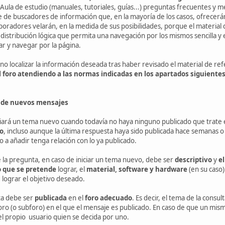
ula de estudio (manuales, tutoriales, guías...) preguntas frecuentes y men
e de buscadores de información que, en la mayoría de los casos, ofrecerán 
laboradores velarán, en la medida de sus posibilidades, porque el material
 distribución lógica que permita una navegación por los mismos sencilla y
r y navegar por la página.
no localizar la información deseada tras haber revisado el material de re
 foro atendiendo a las normas indicadas en los apartados siguientes
n de nuevos mensajes
ciará un tema nuevo cuando todavía no haya ninguno publicado que trate el
do
, incluso aunque la última respuesta haya sido publicada hace semanas 
o a añadir tenga relación con lo ya publicado.
 la pregunta, en caso de iniciar un tema nuevo, debe ser
descriptivo
y
el
o que se pretende
lograr, el
material,
software y hardware
(en su caso)
lograr el objetivo deseado.
a debe ser
publicada
en el
foro adecuado
. Es decir, el tema de la cons
foro (o subforo) en el que el mensaje es publicado. En caso de que un 
el propio usuario quien se decida por uno.