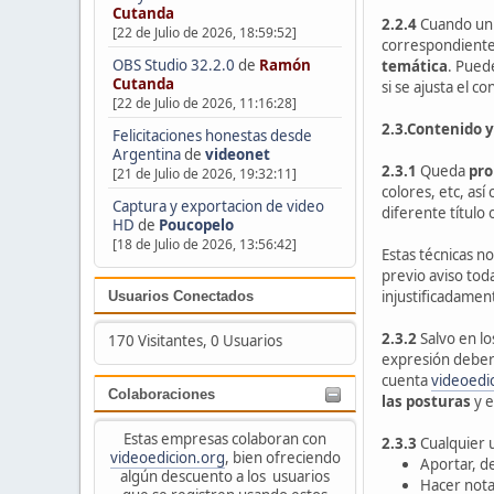
Cutanda
2.2.4
Cuando un u
[22 de Julio de 2026, 18:59:52]
correspondiente
OBS Studio 32.2.0
de
Ramón
temática
. Pued
Cutanda
si se ajusta el c
[22 de Julio de 2026, 11:16:28]
2.3.Contenido 
Felicitaciones honestas desde
Argentina
de
videonet
2.3.1
Queda
pro
[21 de Julio de 2026, 19:32:11]
colores, etc, as
Captura y exportacion de video
diferente título
HD
de
Poucopelo
[18 de Julio de 2026, 13:56:42]
Estas técnicas no
previo aviso tod
injustificadament
Usuarios Conectados
2.3.2
Salvo en lo
170 Visitantes, 0 Usuarios
expresión deber
cuenta
videoedi
Colaboraciones
las posturas
y e
Estas empresas colaboran con
2.3.3
Cualquier u
videoedicion.org
, bien ofreciendo
Aportar, d
algún descuento a los usuarios
Hacer nota