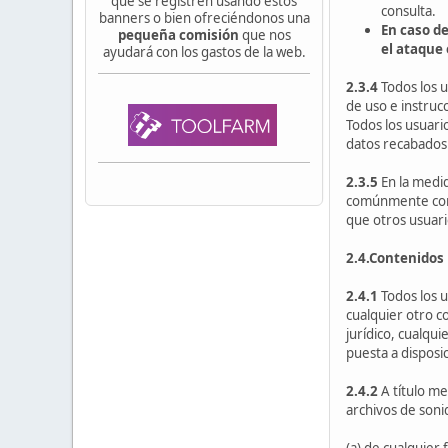
que se registren usando estos
consulta.
banners o bien ofreciéndonos una
En caso de
pequeña comisión
que nos
el ataque 
ayudará con los gastos de la web.
2.3.4
Todos los 
de uso e instruc
Todos los usuari
datos recabados s
2.3.5
En la medid
comúnmente como 
que otros usuari
2.4.Contenidos
2.4.1
Todos los u
cualquier otro c
jurídico, cualqu
puesta a disposi
2.4.2
A título me
archivos de soni
(a) de cualquier