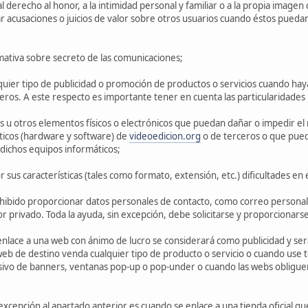
 al derecho al honor, a la intimidad personal y familiar o a la propia image
ar acusaciones o juicios de valor sobre otros usuarios cuando éstos pued
ormativa sobre secreto de las comunicaciones;
quier tipo de publicidad o promoción de productos o servicios cuando haya á
eros. A este respecto es importante tener en cuenta las particularidades 
rus u otros elementos físicos o electrónicos que puedan dañar o impedir el
ticos (hardware y software) de
videoedicion.org
o de terceros o que pued
dichos equipos informáticos;
 sus características (tales como formato, extensión, etc.) dificultades en
bido proporcionar datos personales de contacto, como correo personal o 
r privado. Toda la ayuda, sin excepción, debe solicitarse y proporcionarse
enlace a una web con ánimo de lucro se considerará como publicidad y se
web de destino venda cualquier tipo de producto o servicio o cuando use t
ivo de banners, ventanas pop-up o pop-under o cuando las webs obliguen 
excepción al apartado anterior es cuando se enlace a una tienda oficial 