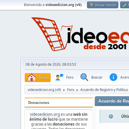
Bienvenido a
videoedicion.org (v9)
.
Iniciar sesión
08 de Agosto de 2026, 08:03:53
Inicio
Foro
Buscar
Acerc
videoedicion.org (v9)
Foro
Acuerdo de Registro y Política
►
►
Acuerdo de Reg
Donaciones
videoedicion.org
es una
web sin
Últi
ánimo de lucro
que se mantiene
gracias a las
donaciones
de sus
usuarios. Todas las donaciones,