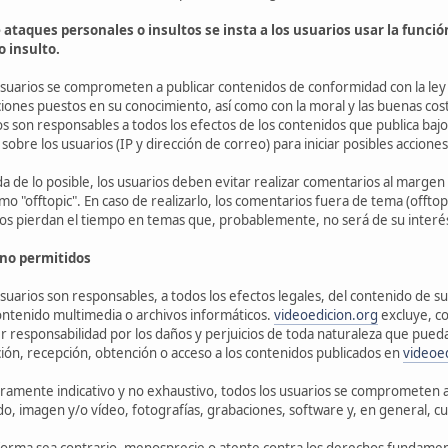
 ataques personales o insultos se insta a los usuarios usar la funci
o insulto.
usuarios se comprometen a publicar contenidos de conformidad con la ley
ciones puestos en su conocimiento, así como con la moral y las buenas c
os son responsables a todos los efectos de los contenidos que publica bajo 
obre los usuarios (IP y dirección de correo) para iniciar posibles acciones
a de lo posible, los usuarios deben evitar realizar comentarios al margen 
"offtopic". En caso de realizarlo, los comentarios fuera de tema (offtop
os pierdan el tiempo en temas que, probablemente, no será de su interé
 no permitidos
suarios son responsables, a todos los efectos legales, del contenido de su
ontenido multimedia o archivos informáticos.
videoedicion.org
excluye, co
ier responsabilidad por los daños y perjuicios de toda naturaleza que pue
ción, recepción, obtención o acceso a los contenidos publicados en
videoe
ramente indicativo y no exhaustivo, todos los usuarios se comprometen a 
do, imagen y/o vídeo, fotografías, grabaciones, software y, en general, cu
 forma sea contrario, menosprecie o atente contra los derechos fundament