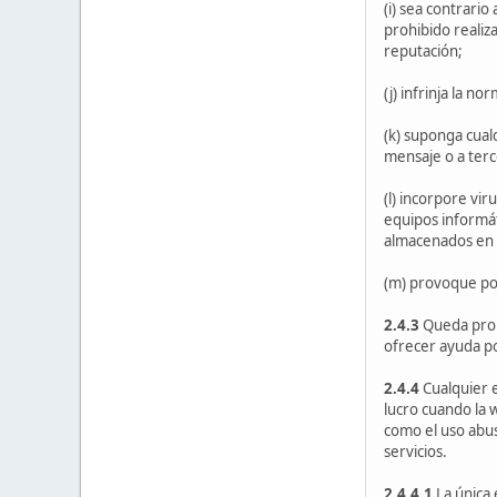
(i) sea contrario
prohibido realiz
reputación;
(j) infrinja la n
(k) suponga cual
mensaje o a terc
(l) incorpore vi
equipos informá
almacenados en 
(m) provoque por
2.4.3
Queda prohi
ofrecer ayuda po
2.4.4
Cualquier 
lucro cuando la 
como el uso abus
servicios.
2.4.4.1
La única 