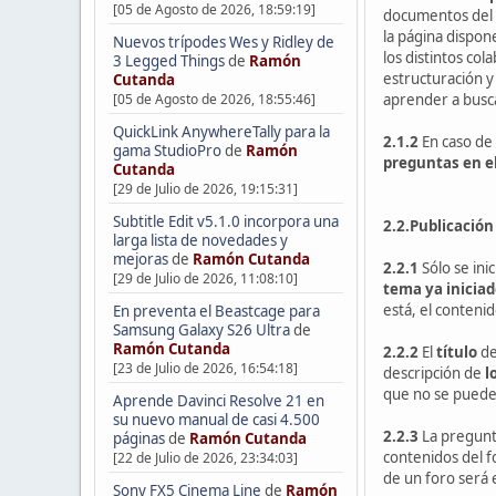
[05 de Agosto de 2026, 18:59:19]
documentos del A
la página dispon
Nuevos trípodes Wes y Ridley de
los distintos co
3 Legged Things
de
Ramón
estructuración y
Cutanda
aprender a busca
[05 de Agosto de 2026, 18:55:46]
QuickLink AnywhereTally para la
2.1.2
En caso de 
gama StudioPro
de
Ramón
preguntas en el
Cutanda
[29 de Julio de 2026, 19:15:31]
Subtitle Edit v5.1.0 incorpora una
2.2.Publicació
larga lista de novedades y
mejoras
de
Ramón Cutanda
2.2.1
Sólo se ini
[29 de Julio de 2026, 11:08:10]
tema ya inicia
está, el contenid
En preventa el Beastcage para
Samsung Galaxy S26 Ultra
de
Ramón Cutanda
2.2.2
El
título
de
[23 de Julio de 2026, 16:54:18]
descripción de
l
que no se puede 
Aprende Davinci Resolve 21 en
su nuevo manual de casi 4.500
2.2.3
La pregunt
páginas
de
Ramón Cutanda
contenidos del 
[22 de Julio de 2026, 23:34:03]
de un foro será 
Sony FX5 Cinema Line
de
Ramón