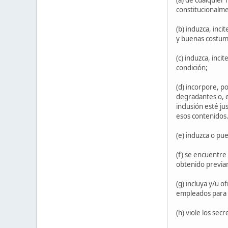
constitucionalmen
(b) induzca, inci
y buenas costum
(c) induzca, inc
condición;
(d) incorpore, p
degradantes o, e
inclusión esté j
esos contenidos. 
(e) induzca o pu
(f) se encuentre
obtenido previam
(g) incluya y/u 
empleados para e
(h) viole los sec