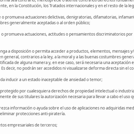
te, en la Constitución, los Tratados internacionales y en el resto de la leg
te o promueva actuaciones delictivas, denigratorias, difamatorias, infamante
bres generalmente aceptadas o al orden público;
ite o promueva actuaciones, actitudes o pensamientos discriminatorios por 
onga a disposición o permita acceder a productos, elementos, mensajes y/o 
n general, contrarios a la ley, a la moral y a las buenas costumbres gene
ustificada de alguna manera y, en ese caso, será necesaria una aceptación e
Es decir, no podrán ser accedidos ni visualizarse deforma directa sin el co
eda inducir a un estado inaceptable de ansiedad o temor;
 protegido por cualesquiera derechos de propiedad intelectual o industria
ente de sus titulares la autorización necesaria para llevar a cabo el uso
ofrezca información o ayuda sobre el uso de aplicaciones no adquiridas med
liminar protecciones anti-piratería.
retos empresariales de terceros;