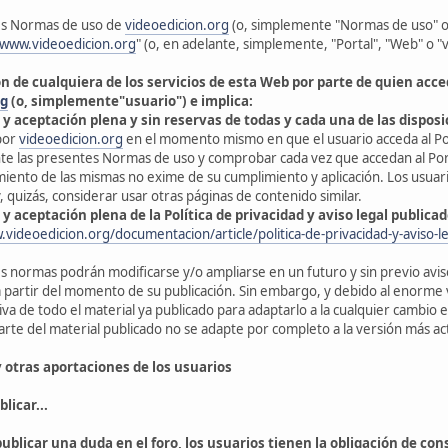
es Normas de uso de
videoedicion.org
(o, simplemente "Normas de uso" o "
/www.videoedicion.org
" (o, en adelante, simplemente, "Portal", "Web" o "
ón de cualquiera de los servicios de esta Web por parte de quien acced
rg
(o, simplemente"usuario") e implica:
 y aceptación plena y sin reservas de todas y cada una de las dispos
por
videoedicion.org
en el momento mismo en que el usuario acceda al Por
e las presentes Normas de uso y comprobar cada vez que accedan al Porta
iento de las mismas no exime de su cumplimiento y aplicación. Los usuar
, quizás, considerar usar otras páginas de contenido similar.
 y aceptación plena de la Política de privacidad y aviso legal publica
.videoedicion.org/documentacion/article/politica-de-privacidad-y-aviso-le
s normas podrán modificarse y/o ampliarse en un futuro y sin previo aviso
a partir del momento de su publicación. Sin embargo, y debido al enorme
iva de todo el material ya publicado para adaptarlo a la cualquier cambio
arte del material publicado no se adapte por completo a la versión más a
 y otras aportaciones de los usuarios
licar...
ublicar una duda en el foro, los usuarios tienen la obligación de cons