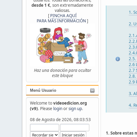
desde 1 €
, son extremadamente
valiosas.
1. S
[
PINCHA AQUÍ
PARA MÁS INFORMACIÓN
]
2. U
2.1.
2.2.
2.3.
2.4.
2.5.
2.6 
Haz una donación para ocultar
2.7 
este bloque
2.8.
2.9 
Menú Usuario
3. A
Welcome to
videoedicion.org
4. R
(v9)
. Please
login
or
sign up
.
08 de Agosto de 2026, 08:03:53
1. Sobre estas