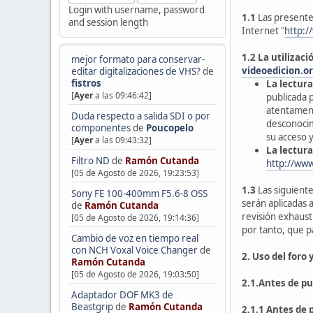
Login with username, password
1.1
Las present
and session length
Internet "
http:/
1.2
La utilizaci
mejor formato para conservar-
videoedicion.o
editar digitalizaciones de VHS?
de
fistros
La lectura
[
Ayer
a las 09:46:42]
publicada 
atentament
Duda respecto a salida SDI o por
desconocim
componentes
de
Poucopelo
su acceso y
[
Ayer
a las 09:43:32]
La lectura
Filtro ND
de
Ramón Cutanda
http://www
[05 de Agosto de 2026, 19:23:53]
1.3
Las siguiente
Sony FE 100-400mm F5.6-8 OSS
serán aplicadas 
de
Ramón Cutanda
revisión exhaust
[05 de Agosto de 2026, 19:14:36]
por tanto, que p
Cambio de voz en tiempo real
con NCH Voxal Voice Changer
de
2. Uso del foro
Ramón Cutanda
[05 de Agosto de 2026, 19:03:50]
2.1.Antes de pub
Adaptador DOF MK3 de
Beastgrip
de
Ramón Cutanda
2.1.1
Antes de p