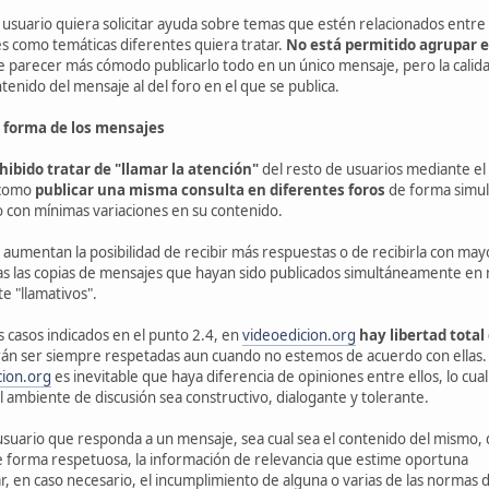
suario quiera solicitar ayuda sobre temas que estén relacionados entre 
s como temáticas diferentes quiera tratar.
No está permitido agrupar 
e parecer más cómodo publicarlo todo en un único mensaje, pero la calid
ontenido del mensaje al del foro en el que se publica.
y forma de los mensajes
hibido tratar de "llamar la atención"
del resto de usuarios mediante el
í como
publicar una misma consulta en diferentes foros
de forma simul
 o con mínimas variaciones en su contenido.
 aumentan la posibilidad de recibir más respuestas o de recibirla con mayor
as las copias de mensajes que hayan sido publicados simultáneamente en 
e "llamativos".
s casos indicados en el punto 2.4, en
videoedicion.org
hay libertad total
án ser siempre respetadas aun cuando no estemos de acuerdo con ellas. 
cion.org
es inevitable que haya diferencia de opiniones entre ellos, lo cu
l ambiente de discusión sea constructivo, dialogante y tolerante.
suario que responda a un mensaje, sea cual sea el contenido del mismo,
e forma respetuosa, la información de relevancia que estime oportuna
r, en caso necesario, el incumplimiento de alguna o varias de las normas 