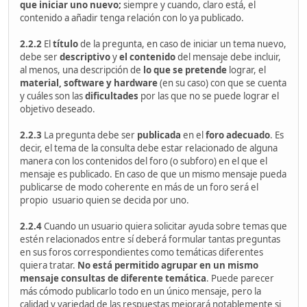
que iniciar uno nuevo;
siempre y cuando, claro está, el
contenido a añadir tenga relación con lo ya publicado.
2.2.2
El
título
de la pregunta, en caso de iniciar un tema nuevo,
debe ser
descriptivo
y
el contenido
del mensaje debe incluir,
al menos, una descripción de
lo que se pretende
lograr, el
material,
software y hardware
(en su caso) con que se cuenta
y cuáles son las
dificultades
por las que no se puede lograr el
objetivo deseado.
2.2.3
La pregunta debe ser
publicada
en el
foro adecuado
. Es
decir, el tema de la consulta debe estar relacionado de alguna
manera con los contenidos del foro (o subforo) en el que el
mensaje es publicado. En caso de que un mismo mensaje pueda
publicarse de modo coherente en más de un foro será el
propio usuario quien se decida por uno.
2.2.4
Cuando un usuario quiera solicitar ayuda sobre temas que
estén relacionados entre sí deberá formular tantas preguntas
en sus foros correspondientes como temáticas diferentes
quiera tratar.
No está permitido agrupar en un mismo
mensaje consultas de diferente temática
. Puede parecer
más cómodo publicarlo todo en un único mensaje, pero la
calidad y variedad de las respuestas mejorará notablemente si